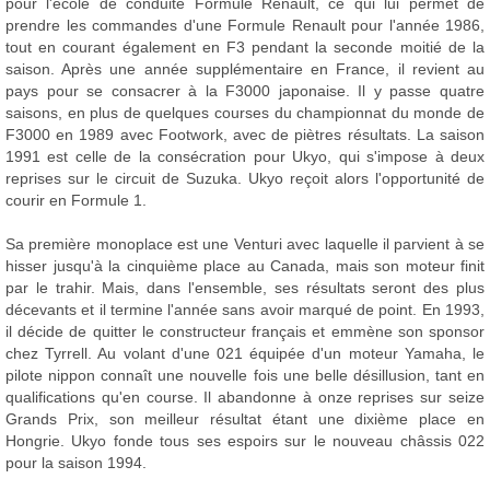
pour l'école de conduite Formule Renault, ce qui lui permet de
prendre les commandes d'une Formule Renault pour l'année 1986,
tout en courant également en F3 pendant la seconde moitié de la
saison. Après une année supplémentaire en France, il revient au
pays pour se consacrer à la F3000 japonaise. Il y passe quatre
saisons, en plus de quelques courses du championnat du monde de
F3000 en 1989 avec Footwork, avec de piètres résultats. La saison
1991 est celle de la consécration pour Ukyo, qui s'impose à deux
reprises sur le circuit de Suzuka. Ukyo reçoit alors l'opportunité de
courir en Formule 1.
Sa première monoplace est une Venturi avec laquelle il parvient à se
hisser jusqu'à la cinquième place au Canada, mais son moteur finit
par le trahir. Mais, dans l'ensemble, ses résultats seront des plus
décevants et il termine l'année sans avoir marqué de point. En 1993,
il décide de quitter le constructeur français et emmène son sponsor
chez Tyrrell. Au volant d'une 021 équipée d'un moteur Yamaha, le
pilote nippon connaît une nouvelle fois une belle désillusion, tant en
qualifications qu'en course. Il abandonne à onze reprises sur seize
Grands Prix, son meilleur résultat étant une dixième place en
Hongrie. Ukyo fonde tous ses espoirs sur le nouveau châssis 022
pour la saison 1994.