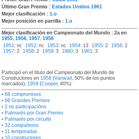
Último Gran Premio :
Estados Unidos 1961
Mejor clasificación :
1.o
Mejor posición en parrilla :
1.o
Mejor clasificación en Campeonato del Mundo : 2a en
1955
,
1956
,
1957
,
1958
1951
:
nc
1952
:
nc
1953
:
nc
1954
:
13
1955
:
2
1956
:
2
1957
:
2
1958
:
2
1959
:
3
1960
:
3
1961
:
3
Participó en el título del Campeonato del Mundo de
Constructores en
1958
(
Vanwall
, 50% de los puntos
marcados),
1959
(
Cooper
, 40%)
68 compromisos
66 Grandes Premios
2 no participacións
Palmarés por Gran Premio
Palmarés por circuito
32 compañeros
11 temporadas
10 constructores