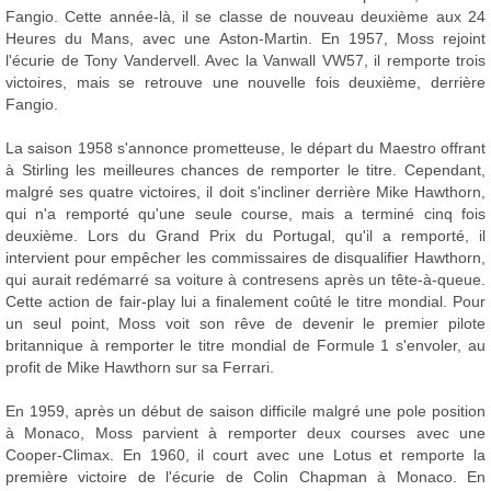
Fangio. Cette année-là, il se classe de nouveau deuxième aux 24
Heures du Mans, avec une Aston-Martin. En 1957, Moss rejoint
l'écurie de Tony Vandervell. Avec la Vanwall VW57, il remporte trois
victoires, mais se retrouve une nouvelle fois deuxième, derrière
Fangio.
La saison 1958 s'annonce prometteuse, le départ du Maestro offrant
à Stirling les meilleures chances de remporter le titre. Cependant,
malgré ses quatre victoires, il doit s'incliner derrière Mike Hawthorn,
qui n'a remporté qu'une seule course, mais a terminé cinq fois
deuxième. Lors du Grand Prix du Portugal, qu'il a remporté, il
intervient pour empêcher les commissaires de disqualifier Hawthorn,
qui aurait redémarré sa voiture à contresens après un tête-à-queue.
Cette action de fair-play lui a finalement coûté le titre mondial. Pour
un seul point, Moss voit son rêve de devenir le premier pilote
britannique à remporter le titre mondial de Formule 1 s'envoler, au
profit de Mike Hawthorn sur sa Ferrari.
En 1959, après un début de saison difficile malgré une pole position
à Monaco, Moss parvient à remporter deux courses avec une
Cooper-Climax. En 1960, il court avec une Lotus et remporte la
première victoire de l'écurie de Colin Chapman à Monaco. En