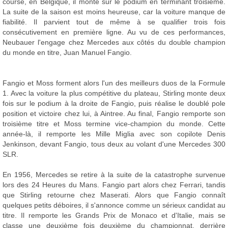
course, en Belgique, il monte sur le podium en terminant troisième.
La suite de la saison est moins heureuse, car la voiture manque de
fiabilité. Il parvient tout de même à se qualifier trois fois
consécutivement en première ligne. Au vu de ces performances,
Neubauer l'engage chez Mercedes aux côtés du double champion
du monde en titre, Juan Manuel Fangio.
Fangio et Moss forment alors l'un des meilleurs duos de la Formule
1. Avec la voiture la plus compétitive du plateau, Stirling monte deux
fois sur le podium à la droite de Fangio, puis réalise le doublé pole
position et victoire chez lui, à Aintree. Au final, Fangio remporte son
troisième titre et Moss termine vice-champion du monde. Cette
année-là, il remporte les Mille Miglia avec son copilote Denis
Jenkinson, devant Fangio, tous deux au volant d'une Mercedes 300
SLR.
En 1956, Mercedes se retire à la suite de la catastrophe survenue
lors des 24 Heures du Mans. Fangio part alors chez Ferrari, tandis
que Stirling retourne chez Maserati. Alors que Fangio connaît
quelques petits déboires, il s'annonce comme un sérieux candidat au
titre. Il remporte les Grands Prix de Monaco et d'Italie, mais se
classe une deuxième fois deuxième du championnat, derrière