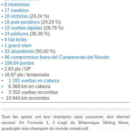
8 motoristas
17 modelos
16 victorias
(24.24 %)
16 pole positions
(24.24 %)
19 vueltas rápidas
(28.79 %)
24 pódiums
(36.36 %)
4 hat tricks
1 grand slam
33 abandonos
(50.00 %)
96 compromisos fuera del Campeonato del Mundo
186.64 puntos
2.83 pts / GP
16.97 pts / temporada
1 181 vueltas en cabeza
6 369 km en cabeza
3 352 vueltas recorridas
19 944 km recorridos
Tous les sports ont leur champion sans couronne, leur éternel
second. En Formule 1, il s'agit du Britannique Stirling Moss,
quadruple vice-champion du monde consécutif.