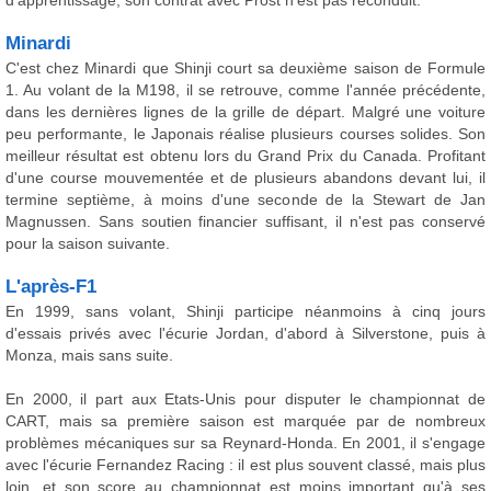
d'apprentissage, son contrat avec Prost n'est pas reconduit.
Minardi
C'est chez Minardi que Shinji court sa deuxième saison de Formule
1. Au volant de la M198, il se retrouve, comme l'année précédente,
dans les dernières lignes de la grille de départ. Malgré une voiture
peu performante, le Japonais réalise plusieurs courses solides. Son
meilleur résultat est obtenu lors du Grand Prix du Canada. Profitant
d'une course mouvementée et de plusieurs abandons devant lui, il
termine septième, à moins d'une seconde de la Stewart de Jan
Magnussen. Sans soutien financier suffisant, il n'est pas conservé
pour la saison suivante.
L'après-F1
En 1999, sans volant, Shinji participe néanmoins à cinq jours
d'essais privés avec l'écurie Jordan, d'abord à Silverstone, puis à
Monza, mais sans suite.
En 2000, il part aux Etats-Unis pour disputer le championnat de
CART, mais sa première saison est marquée par de nombreux
problèmes mécaniques sur sa Reynard-Honda. En 2001, il s'engage
avec l'écurie Fernandez Racing : il est plus souvent classé, mais plus
loin, et son score au championnat est moins important qu'à ses