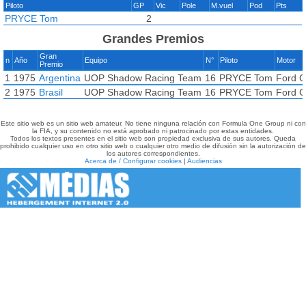
Piloto
GP
Vic
Pole
M.vuel
Pod
Pts
PRYCE Tom
2
Grandes Premios
Gran
n
Año
Equipo
N°
Piloto
Motor
Premio
1
1975
Argentina
UOP Shadow Racing Team
16
PRYCE Tom
Ford 
2
1975
Brasil
UOP Shadow Racing Team
16
PRYCE Tom
Ford 
Este sitio web es un sitio web amateur. No tiene ninguna relación con Formula One Group ni con
la FIA, y su contenido no está aprobado ni patrocinado por estas entidades.
Todos los textos presentes en el sitio web son propiedad exclusiva de sus autores. Queda
prohibido cualquier uso en otro sitio web o cualquier otro medio de difusión sin la autorización de
los autores correspondientes.
Acerca de / Configurar cookies
|
Audiencias