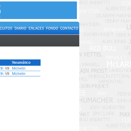
Neumático
th
V8
Michelin
th
V8
Michelin