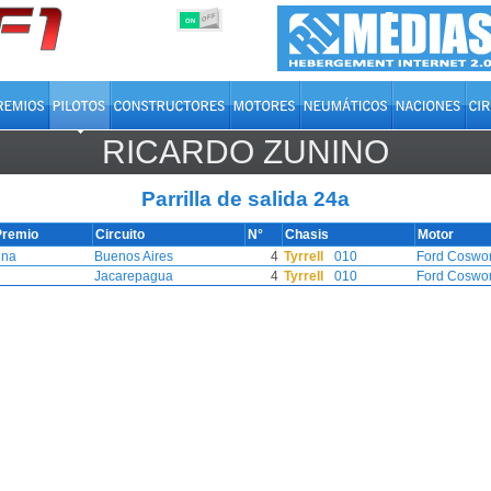
OFF
ON
RICARDO ZUNINO
Parrilla de salida 24a
Premio
Circuito
N°
Chasis
Motor
ina
Buenos Aires
4
Tyrrell
010
Ford Coswor
Jacarepagua
4
Tyrrell
010
Ford Coswor