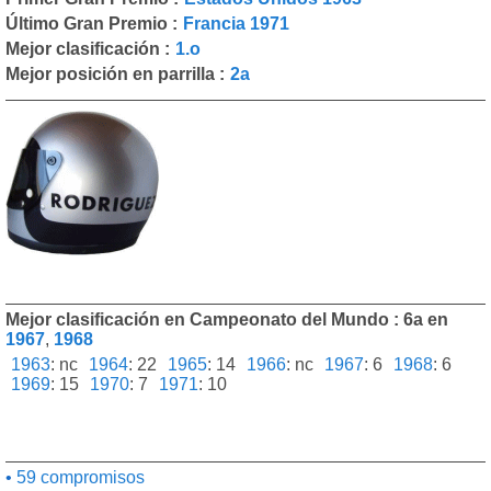
Último Gran Premio :
Francia 1971
Mejor clasificación :
1.o
Mejor posición en parrilla :
2a
Mejor clasificación en Campeonato del Mundo : 6a en
1967
,
1968
1963
:
nc
1964
:
22
1965
:
14
1966
:
nc
1967
:
6
1968
:
6
1969
:
15
1970
:
7
1971
:
10
59 compromisos