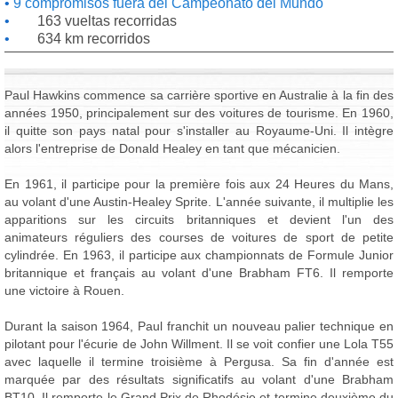
9 compromisos fuera del Campeonato del Mundo
163 vueltas recorridas
634 km recorridos
Paul Hawkins commence sa carrière sportive en Australie à la fin des
années 1950, principalement sur des voitures de tourisme. En 1960,
il quitte son pays natal pour s'installer au Royaume-Uni. Il intègre
alors l'entreprise de Donald Healey en tant que mécanicien.
En 1961, il participe pour la première fois aux 24 Heures du Mans,
au volant d'une Austin-Healey Sprite. L'année suivante, il multiplie les
apparitions sur les circuits britanniques et devient l'un des
animateurs réguliers des courses de voitures de sport de petite
cylindrée. En 1963, il participe aux championnats de Formule Junior
britannique et français au volant d'une Brabham FT6. Il remporte
une victoire à Rouen.
Durant la saison 1964, Paul franchit un nouveau palier technique en
pilotant pour l'écurie de John Willment. Il se voit confier une Lola T55
avec laquelle il termine troisième à Pergusa. Sa fin d'année est
marquée par des résultats significatifs au volant d'une Brabham
BT10. Il remporte le Grand Prix de Rhodésie et termine deuxième du