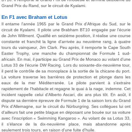
Grand Prix du Rand, sur le circuit de Kyalami.
En F1 avec Braham et Lotus
Il entame l'année 1965 par le Grand Prix d'Afrique du Sud, sur le
circuit de Kyalami. Il pilote une Brabham BT10 engagée par l'écurie
de John Willment. Qualifié en seizième position, il réalise une course
constante et franchit la ligne d'arrivée au neuvième rang, à quatre
tours du vainqueur, Jim Clark. Peu après, il remporte le Cape South
Easter Trophy, une manche du championnat de Formule 1 sud-
africain. En mai, il participe au Grand Prix de Monaco au volant d'une
Lotus 33 de l'écurie DW Racing. Lors du soixante-dix-neuvième tour,
il perd le contrôle de sa monoplace à la sortie de la chicane du port.
La voiture traverse les barrières de protection et plonge dans les
eaux de la mer Méditerranée. Le pilote parvient à s'extraire
rapidement de l'habitacle et regagne le quai à la nage, indemne. Cet
incident rappelle celui d'Alberto Ascari, dix ans plus tôt. En août, il
dispute sa dernière épreuve de Formule 1 de la saison lors du Grand
Prix d'Allemagne, sur le circuit du Nürburgring. Ses collègues lui ont
d'ailleurs fait une petite blague en déposant une bouée sur sa voiture
avec l'inscription « Swimming Kangaroo ». Au volant de sa Lotus 33,
il s'élance de la dix-neuvième place, mais abandonne après
seulement trois tours, en raison d'une fuite d'huile.