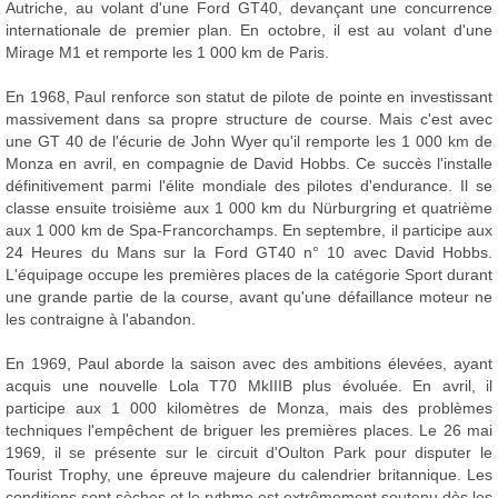
Autriche, au volant d'une Ford GT40, devançant une concurrence
internationale de premier plan. En octobre, il est au volant d'une
Mirage M1 et remporte les 1 000 km de Paris.
En 1968, Paul renforce son statut de pilote de pointe en investissant
massivement dans sa propre structure de course. Mais c'est avec
une GT 40 de l'écurie de John Wyer qu'il remporte les 1 000 km de
Monza en avril, en compagnie de David Hobbs. Ce succès l'installe
définitivement parmi l'élite mondiale des pilotes d'endurance. Il se
classe ensuite troisième aux 1 000 km du Nürburgring et quatrième
aux 1 000 km de Spa-Francorchamps. En septembre, il participe aux
24 Heures du Mans sur la Ford GT40 n° 10 avec David Hobbs.
L'équipage occupe les premières places de la catégorie Sport durant
une grande partie de la course, avant qu'une défaillance moteur ne
les contraigne à l'abandon.
En 1969, Paul aborde la saison avec des ambitions élevées, ayant
acquis une nouvelle Lola T70 MkIIIB plus évoluée. En avril, il
participe aux 1 000 kilomètres de Monza, mais des problèmes
techniques l'empêchent de briguer les premières places. Le 26 mai
1969, il se présente sur le circuit d'Oulton Park pour disputer le
Tourist Trophy, une épreuve majeure du calendrier britannique. Les
conditions sont sèches et le rythme est extrêmement soutenu dès les