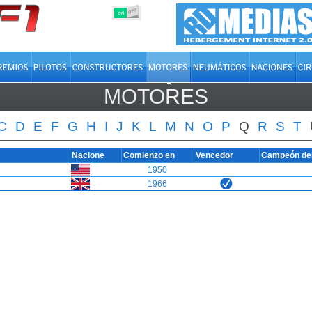
OFF
ON
MOTORES
C
D
E
F
G
H
I
J
K
L
M
N
O
P
Q
R
S
T
Nacione
Comienzo en
Vencedor
Campeón de
1950
1966