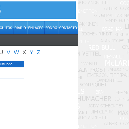
U
V
W
X
Y
Z
l Mundo