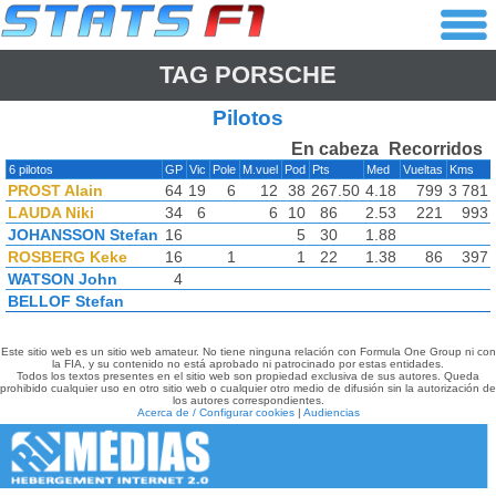
TAG PORSCHE
Pilotos
En cabeza
Recorridos
6 pilotos
GP
Vic
Pole
M.vuel
Pod
Pts
Med
Vueltas
Kms
PROST Alain
64
19
6
12
38
267.50
4.18
799
3 781
LAUDA Niki
34
6
6
10
86
2.53
221
993
JOHANSSON Stefan
16
5
30
1.88
ROSBERG Keke
16
1
1
22
1.38
86
397
WATSON John
4
BELLOF Stefan
Este sitio web es un sitio web amateur. No tiene ninguna relación con Formula One Group ni con
la FIA, y su contenido no está aprobado ni patrocinado por estas entidades.
Todos los textos presentes en el sitio web son propiedad exclusiva de sus autores. Queda
prohibido cualquier uso en otro sitio web o cualquier otro medio de difusión sin la autorización de
los autores correspondientes.
Acerca de / Configurar cookies
|
Audiencias