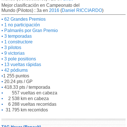
Mejor clasificación en Campeonato del
Mundo (Pilotos) : 3a en
2016
(
Daniel RICCIARDO
)
62 Grandes Premios
1 no participación
Palmarés por Gran Premio
3 temporadas
1 constructore
3 pilotos
9 victorias
3 pole positions
13 vueltas rápidas
42 pódiums
1 255 puntos
20.24 pts / GP
418.33 pts / temporada
557 vueltas en cabeza
2 538 km en cabeza
6 288 vueltas recorridas
31 795 km recorridos
TAG Heuer (Renault)