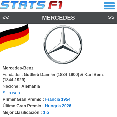
<<
MERCEDES
>>
Mercedes-Benz
Fundador :
Gottlieb Daimler (1834-1900) & Karl Benz
(1844-1929)
Nacione :
Alemania
Sitio web
Primer Gran Premio :
Francia 1954
Último Gran Premio :
Hungría 2026
Mejor clasificación :
1.o