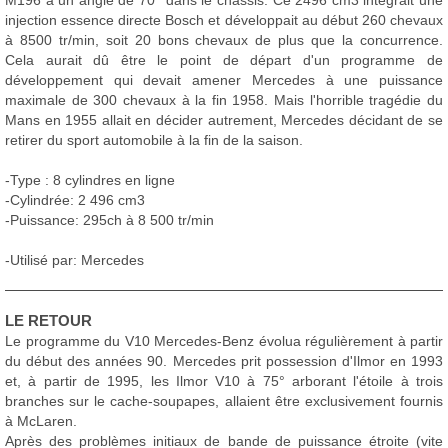
M196 à un angle de 70° dans le châssis. Ce 2496 cm3 intégrait une
injection essence directe Bosch et développait au début 260 chevaux
à 8500 tr/min, soit 20 bons chevaux de plus que la concurrence.
Cela aurait dû être le point de départ d'un programme de
développement qui devait amener Mercedes à une puissance
maximale de 300 chevaux à la fin 1958. Mais l'horrible tragédie du
Mans en 1955 allait en décider autrement, Mercedes décidant de se
retirer du sport automobile à la fin de la saison.
-Type : 8 cylindres en ligne
-Cylindrée: 2 496 cm3
-Puissance: 295ch à 8 500 tr/min
-Utilisé par: Mercedes
LE RETOUR
Le programme du V10 Mercedes-Benz évolua régulièrement à partir
du début des années 90. Mercedes prit possession d'Ilmor en 1993
et, à partir de 1995, les Ilmor V10 à 75° arborant l'étoile à trois
branches sur le cache-soupapes, allaient être exclusivement fournis
à McLaren.
Après des problèmes initiaux de bande de puissance étroite (vite