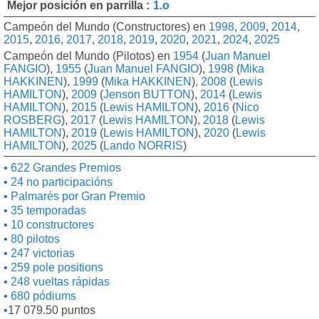
Mejor posición en parrilla :
1.o
Campeón del Mundo (Constructores) en
1998
,
2009
,
2014
,
2015
,
2016
,
2017
,
2018
,
2019
,
2020
,
2021
,
2024
,
2025
Campeón del Mundo (Pilotos) en
1954
(
Juan Manuel
FANGIO
),
1955
(
Juan Manuel FANGIO
),
1998
(
Mika
HAKKINEN
),
1999
(
Mika HAKKINEN
),
2008
(
Lewis
HAMILTON
),
2009
(
Jenson BUTTON
),
2014
(
Lewis
HAMILTON
),
2015
(
Lewis HAMILTON
),
2016
(
Nico
ROSBERG
),
2017
(
Lewis HAMILTON
),
2018
(
Lewis
HAMILTON
),
2019
(
Lewis HAMILTON
),
2020
(
Lewis
HAMILTON
),
2025
(
Lando NORRIS
)
622 Grandes Premios
24 no participacións
Palmarés por Gran Premio
35 temporadas
10 constructores
80 pilotos
247 victorias
259 pole positions
248 vueltas rápidas
680 pódiums
17 079.50 puntos