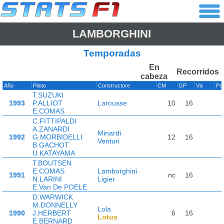
LAMBORGHINI
Temporadas
En
Recorridos
cabeza
Año
Piloto
Constructore
CM
GP
Vic
Po
T.SUZUKI
1993
P.ALLIOT
Larousse
10
16
E.COMAS
C.FITTIPALDI
A.ZANARDI
Minardi
1992
G.MORBIDELLI
12
16
Venturi
B.GACHOT
U.KATAYAMA
T.BOUTSEN
E.COMAS
Lamborghini
1991
nc
16
N.LARINI
Ligier
E.Van De POELE
D.WARWICK
M.DONNELLY
Lola
1990
J.HERBERT
6
16
Lotus
E.BERNARD