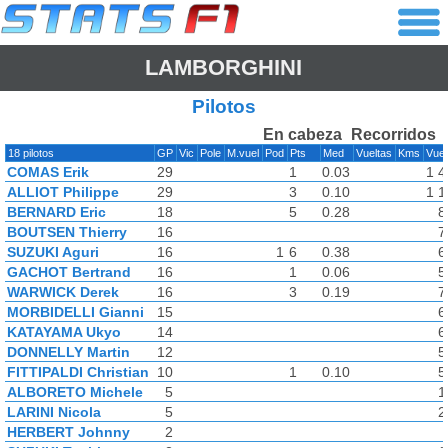
LAMBORGHINI
Pilotos
En cabeza
Recorridos
18 pilotos
GP
Vic
Pole
M.vuel
Pod
Pts
Med
Vueltas
Kms
Vue
COMAS Erik
29
1
0.03
1 4
ALLIOT Philippe
29
3
0.10
1 1
BERNARD Eric
18
5
0.28
8
BOUTSEN Thierry
16
7
SUZUKI Aguri
16
1
6
0.38
6
GACHOT Bertrand
16
1
0.06
5
WARWICK Derek
16
3
0.19
7
MORBIDELLI Gianni
15
6
KATAYAMA Ukyo
14
6
DONNELLY Martin
12
5
FITTIPALDI Christian
10
1
0.10
5
ALBORETO Michele
5
1
LARINI Nicola
5
2
HERBERT Johnny
2