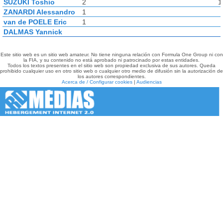
SUZUKI Toshio
2
1
ZANARDI Alessandro
1
van de POELE Eric
1
DALMAS Yannick
Este sitio web es un sitio web amateur. No tiene ninguna relación con Formula One Group ni con
la FIA, y su contenido no está aprobado ni patrocinado por estas entidades.
Todos los textos presentes en el sitio web son propiedad exclusiva de sus autores. Queda
prohibido cualquier uso en otro sitio web o cualquier otro medio de difusión sin la autorización de
los autores correspondientes.
Acerca de / Configurar cookies
|
Audiencias