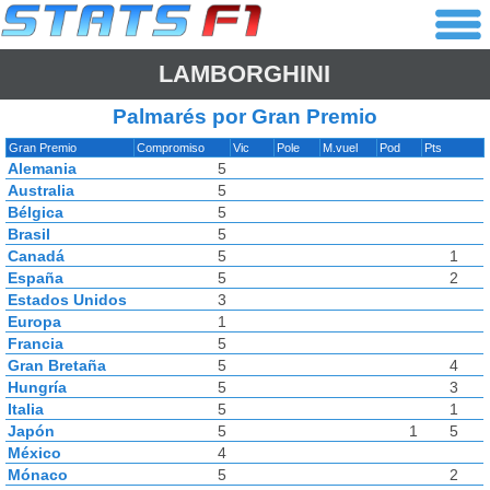
LAMBORGHINI
Palmarés por Gran Premio
Gran Premio
Compromiso
Vic
Pole
M.vuel
Pod
Pts
Alemania
5
Australia
5
Bélgica
5
Brasil
5
Canadá
5
1
España
5
2
Estados Unidos
3
Europa
1
Francia
5
Gran Bretaña
5
4
Hungría
5
3
Italia
5
1
Japón
5
1
5
México
4
Mónaco
5
2