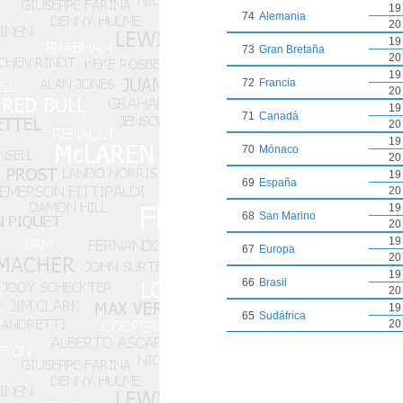
19
74
Alemania
20
19
73
Gran Bretaña
20
19
72
Francia
20
19
71
Canadá
20
19
70
Mónaco
20
19
69
España
20
19
68
San Marino
20
19
67
Europa
20
19
66
Brasil
20
19
65
Sudáfrica
20