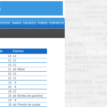
lla
Carrera
24
14
21
12
23
12
21
ab
Motor
20
10
22
11
16
9
20
6
18
12
19
ab
Bomba de gasolina
19
8
18
ab
Presión de aceite