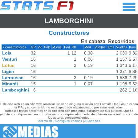
LAMBORGHINI
Constructores
En cabeza
Recorridos
7 constructores
GP
Vic
Pole
M.vuel
Pod
Pts
Med
Vueltas
Kms
Vueltas
Kms
Lola
32
1
12
0.38
2 030
9 32
Venturi
16
1
0.06
1 157
5 57
Lotus
16
3
0.19
1 343
6 17
Ligier
16
1 371
6 39
Larrousse
16
3
0.19
1 586
7 29
Minardi
15
1
0.07
1 198
5 53
Lamborghini
6
262
1 16
Este sitio web es un sitio web amateur. No tiene ninguna relación con Formula One Group ni con
la FIA, y su contenido no está aprobado ni patrocinado por estas entidades.
Todos los textos presentes en el sitio web son propiedad exclusiva de sus autores. Queda
prohibido cualquier uso en otro sitio web o cualquier otro medio de difusión sin la autorización de
los autores correspondientes.
Acerca de / Configurar cookies
|
Audiencias