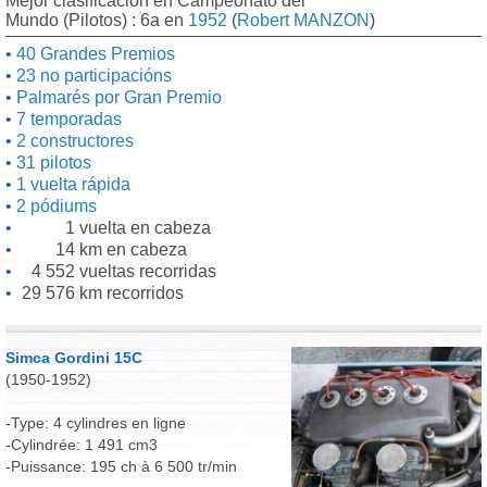
Mejor clasificación en Campeonato del
Mundo (Pilotos) : 6a en
1952
(
Robert MANZON
)
40 Grandes Premios
23 no participacións
Palmarés por Gran Premio
7 temporadas
2 constructores
31 pilotos
1 vuelta rápida
2 pódiums
1 vuelta en cabeza
14 km en cabeza
4 552 vueltas recorridas
29 576 km recorridos
Simca Gordini 15C
(1950-1952)
-Type: 4 cylindres en ligne
-Cylindrée: 1 491 cm3
-Puissance: 195 ch à 6 500 tr/min