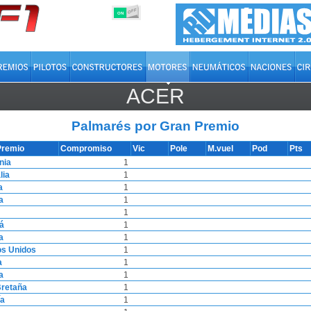
OFF
ON
ACER
Palmarés por Gran Premio
Premio
Compromiso
Vic
Pole
M.vuel
Pod
Pts
nia
1
lia
1
a
1
a
1
1
á
1
a
1
os Unidos
1
a
1
a
1
retaña
1
ía
1