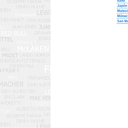
Italia
Japón
Malasi
Mónac
San Ma