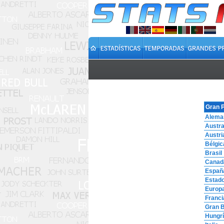
Gran 
Alema
Austra
Austri
Bélgic
Brasil
Canad
Españ
Estad
Europ
Franci
Gran B
Hungr