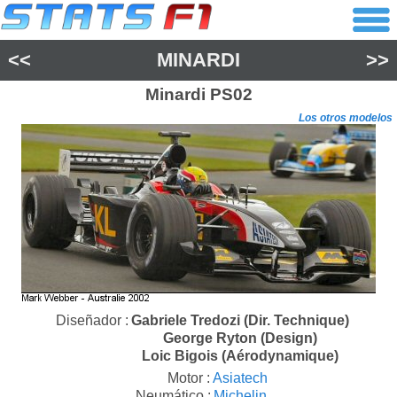
<<
MINARDI
>>
Minardi
PS02
Los otros modelos
Diseñador :
Gabriele Tredozi (Dir. Technique)
George Ryton (Design)
Loic Bigois (Aérodynamique)
Motor :
Asiatech
Neumático :
Michelin