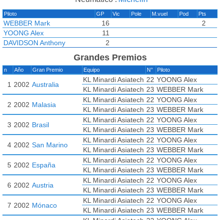
Piloto
GP
Vic
Pole
M.vuel
Pod
Pts
WEBBER Mark
16
2
YOONG Alex
11
DAVIDSON Anthony
2
Grandes Premios
n
Año
Gran Premio
Equipo
N°
Piloto
KL Minardi Asiatech
22
YOONG Alex
1
2002
Australia
KL Minardi Asiatech
23
WEBBER Mark
KL Minardi Asiatech
22
YOONG Alex
2
2002
Malasia
KL Minardi Asiatech
23
WEBBER Mark
KL Minardi Asiatech
22
YOONG Alex
3
2002
Brasil
KL Minardi Asiatech
23
WEBBER Mark
KL Minardi Asiatech
22
YOONG Alex
4
2002
San Marino
KL Minardi Asiatech
23
WEBBER Mark
KL Minardi Asiatech
22
YOONG Alex
5
2002
España
KL Minardi Asiatech
23
WEBBER Mark
KL Minardi Asiatech
22
YOONG Alex
6
2002
Austria
KL Minardi Asiatech
23
WEBBER Mark
KL Minardi Asiatech
22
YOONG Alex
7
2002
Mónaco
KL Minardi Asiatech
23
WEBBER Mark