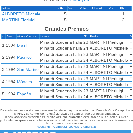
Piloto
GP
Vic
Pole
M.vuel
Pod
Pts
ALBORETO Michele
5
1
MARTINI Pierluigi
5
2
Grandes Premios
n
Año
Gran Premio
Equipo
N°
Piloto
M
Minardi Scuderia Italia
23
MARTINI Pierluigi
F
1
1994
Brasil
Minardi Scuderia Italia
24
ALBORETO Michele
F
Minardi Scuderia Italia
23
MARTINI Pierluigi
F
2
1994
Pacífico
Minardi Scuderia Italia
24
ALBORETO Michele
F
Minardi Scuderia Italia
23
MARTINI Pierluigi
F
3
1994
San Marino
Minardi Scuderia Italia
24
ALBORETO Michele
F
Minardi Scuderia Italia
23
MARTINI Pierluigi
F
4
1994
Mónaco
Minardi Scuderia Italia
24
ALBORETO Michele
F
Minardi Scuderia Italia
23
MARTINI Pierluigi
F
5
1994
España
Minardi Scuderia Italia
24
ALBORETO Michele
F
Este sitio web es un sitio web amateur. No tiene ninguna relación con Formula One Group ni con
la FIA, y su contenido no está aprobado ni patrocinado por estas entidades.
Todos los textos presentes en el sitio web son propiedad exclusiva de sus autores. Queda
prohibido cualquier uso en otro sitio web o cualquier otro medio de difusión sin la autorización de
los autores correspondientes.
Acerca de / Configurar cookies
|
Audiencias