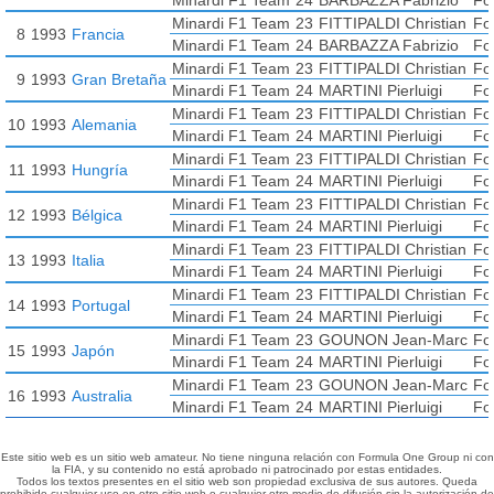
Minardi F1 Team
24
BARBAZZA Fabrizio
Fo
Minardi F1 Team
23
FITTIPALDI Christian
Fo
8
1993
Francia
Minardi F1 Team
24
BARBAZZA Fabrizio
Fo
Minardi F1 Team
23
FITTIPALDI Christian
Fo
9
1993
Gran Bretaña
Minardi F1 Team
24
MARTINI Pierluigi
Fo
Minardi F1 Team
23
FITTIPALDI Christian
Fo
10
1993
Alemania
Minardi F1 Team
24
MARTINI Pierluigi
Fo
Minardi F1 Team
23
FITTIPALDI Christian
Fo
11
1993
Hungría
Minardi F1 Team
24
MARTINI Pierluigi
Fo
Minardi F1 Team
23
FITTIPALDI Christian
Fo
12
1993
Bélgica
Minardi F1 Team
24
MARTINI Pierluigi
Fo
Minardi F1 Team
23
FITTIPALDI Christian
Fo
13
1993
Italia
Minardi F1 Team
24
MARTINI Pierluigi
Fo
Minardi F1 Team
23
FITTIPALDI Christian
Fo
14
1993
Portugal
Minardi F1 Team
24
MARTINI Pierluigi
Fo
Minardi F1 Team
23
GOUNON Jean-Marc
Fo
15
1993
Japón
Minardi F1 Team
24
MARTINI Pierluigi
Fo
Minardi F1 Team
23
GOUNON Jean-Marc
Fo
16
1993
Australia
Minardi F1 Team
24
MARTINI Pierluigi
Fo
Este sitio web es un sitio web amateur. No tiene ninguna relación con Formula One Group ni con
la FIA, y su contenido no está aprobado ni patrocinado por estas entidades.
Todos los textos presentes en el sitio web son propiedad exclusiva de sus autores. Queda
prohibido cualquier uso en otro sitio web o cualquier otro medio de difusión sin la autorización de