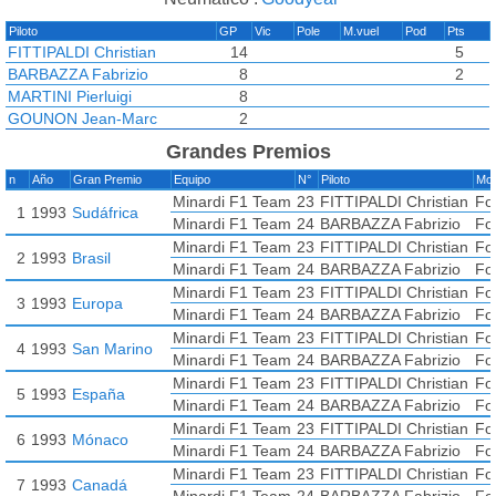
Piloto
GP
Vic
Pole
M.vuel
Pod
Pts
FITTIPALDI Christian
14
5
BARBAZZA Fabrizio
8
2
MARTINI Pierluigi
8
GOUNON Jean-Marc
2
Grandes Premios
n
Año
Gran Premio
Equipo
N°
Piloto
Mo
Minardi F1 Team
23
FITTIPALDI Christian
Fo
1
1993
Sudáfrica
Minardi F1 Team
24
BARBAZZA Fabrizio
Fo
Minardi F1 Team
23
FITTIPALDI Christian
Fo
2
1993
Brasil
Minardi F1 Team
24
BARBAZZA Fabrizio
Fo
Minardi F1 Team
23
FITTIPALDI Christian
Fo
3
1993
Europa
Minardi F1 Team
24
BARBAZZA Fabrizio
Fo
Minardi F1 Team
23
FITTIPALDI Christian
Fo
4
1993
San Marino
Minardi F1 Team
24
BARBAZZA Fabrizio
Fo
Minardi F1 Team
23
FITTIPALDI Christian
Fo
5
1993
España
Minardi F1 Team
24
BARBAZZA Fabrizio
Fo
Minardi F1 Team
23
FITTIPALDI Christian
Fo
6
1993
Mónaco
Minardi F1 Team
24
BARBAZZA Fabrizio
Fo
Minardi F1 Team
23
FITTIPALDI Christian
Fo
7
1993
Canadá