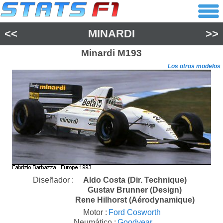
<<
MINARDI
>>
Minardi
M193
Los otros modelos
Diseñador :
Aldo Costa (Dir. Technique)
Gustav Brunner (Design)
Rene Hilhorst (Aérodynamique)
Motor :
Ford Cosworth
Neumático :
Goodyear