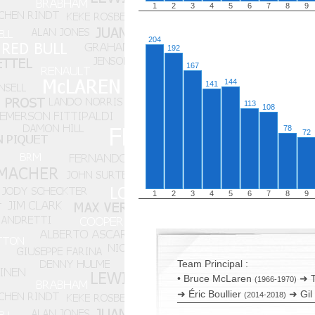
1
2
3
4
5
6
7
8
9
204
192
167
144
141
113
108
78
72
1
2
3
4
5
6
7
8
9
Team Principal :
• Bruce McLaren
➜ T
(1966-1970)
➜ Éric Boullier
➜ Gil
(2014-2018)