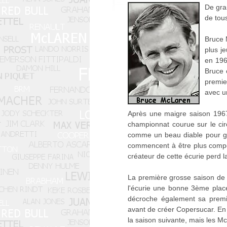
De gra
de tou
Bruce 
plus j
en 196
Bruce 
premie
avec u
Après une maigre saison 1967
championnat courue sur le ci
comme un beau diable pour gar
commencent à être plus compét
créateur de cette écurie perd la
La première grosse saison de 
l'écurie une bonne 3ème place
décroche également sa premiè
avant de créer Copersucar. En 
la saison suivante, mais les Mc