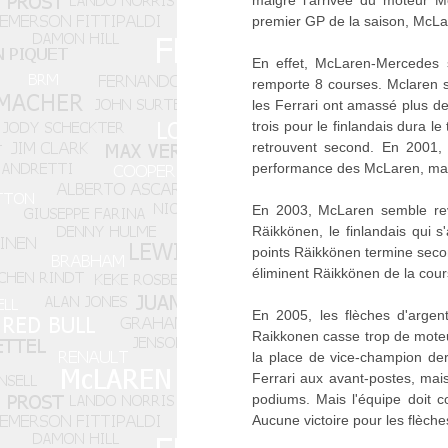
malgré l'arrivée du moteur M
premier GP de la saison, McLa
En effet, McLaren-Mercedes s
remporte 8 courses. Mclaren s'
les Ferrari ont amassé plus d
trois pour le finlandais dura 
retrouvent second. En 2001,
performance des McLaren, malgr
En 2003, McLaren semble reve
Räikkönen, le finlandais qui 
points Räikkönen termine seco
éliminent Räikkönen de la cour
En 2005, les flèches d'argen
Raikkonen casse trop de moteur
la place de vice-champion de
Ferrari aux avant-postes, ma
podiums. Mais l'équipe doit 
Aucune victoire pour les flèch