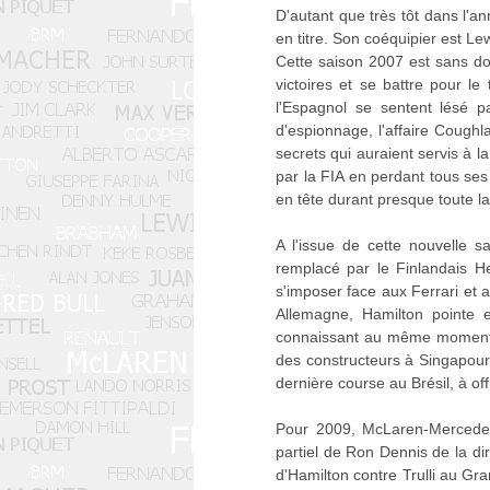
D'autant que très tôt dans l
en titre. Son coéquipier est L
Cette saison 2007 est sans dou
victoires et se battre pour le 
l'Espagnol se sentent lésé p
d'espionnage, l'affaire Coughl
secrets qui auraient servis à
par la FIA en perdant tous ses
en tête durant presque toute la
A l'issue de cette nouvelle sa
remplacé par le Finlandais H
s'imposer face aux Ferrari et 
Allemagne, Hamilton pointe 
connaissant au même moment de
des constructeurs à Singapour 
dernière course au Brésil, à of
Pour 2009, McLaren-Mercedes 
partiel de Ron Dennis de la di
d'Hamilton contre Trulli au Gr