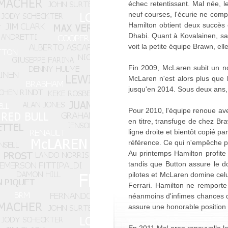
échec retentissant. Mal née,
neuf courses, l'écurie ne comp
Hamilton obtient deux succès 
Dhabi. Quant à Kovalainen, sa
voit la petite équipe Brawn, el
Fin 2009, McLaren subit un n
McLaren n'est alors plus que 
jusqu'en 2014. Sous deux ans,
Pour 2010, l'équipe renoue av
en titre, transfuge de chez Bra
ligne droite et bientôt copié p
référence. Ce qui n'empêche p
Au printemps Hamilton profite 
tandis que Button assure le do
pilotes et McLaren domine celui
Ferrari. Hamilton ne remporte 
néanmoins d'infimes chances de
assure une honorable position