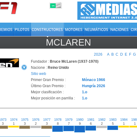
OFF
ON
MCLAREN
2026
A
B
C
D
E
F
G
Fundador :
Bruce McLaren (1937-1970)
Nacione :
Reino Unido
Sitio web
Primer Gran Premio :
Mónaco 1966
Último Gran Premio :
Hungría 2026
Mejor clasificación :
1.o
Mejor posición en parrilla :
1.o
1973
1974
1975
1976
1977
1978
1979
1980
1981
1982
1983
1984
198
3
1
3
2
3
8
7
9
6
2
5
1
1