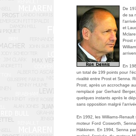
De 197
de sa r
l'arri
et Lau
Mclare
Prost 
Willia
arrive
En 198
un total de 199 points pour l'
rivalité entre Prost et Senna. R
Prost, après un accrochage au J
remplacé par Gerhard Berger,
quelques instants après le dép
sans opposition malgré l'arriv
En 1992, les Williams-Renault
moteur Ford Cosworth, Senna p
Häkkinen. En 1994, Senna part