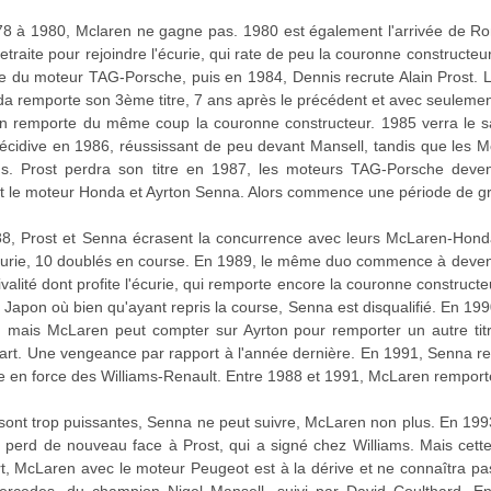
8 à 1980, Mclaren ne gagne pas. 1980 est également l'arrivée de Ro
etraite pour rejoindre l'écurie, qui rate de peu la couronne constructe
vée du moteur TAG-Porsche, puis en 1984, Dennis recrute Alain Prost. 
da remporte son 3ème titre, 7 ans après le précédent et avec seulement
n remporte du même coup la couronne constructeur. 1985 verra le sac
récidive en 1986, réussissant de peu devant Mansell, tandis que les M
ms. Prost perdra son titre en 1987, les moteurs TAG-Porsche devenu
nt le moteur Honda et Ayrton Senna. Alors commence une période de g
8, Prost et Senna écrasent la concurrence avec leurs McLaren-Honda
écurie, 10 doublés en course. En 1989, le même duo commence à deveni
ivalité dont profite l'écurie, qui remporte encore la couronne constructeur
apon où bien qu'ayant repris la course, Senna est disqualifié. En 1990,
 mais McLaren peut compter sur Ayrton pour remporter un autre titr
art. Une vengeance par rapport à l'année dernière. En 1991, Senna rem
ée en force des Williams-Renault. Entre 1988 et 1991, McLaren remport
 sont trop puissantes, Senna ne peut suivre, McLaren non plus. En 199
erd de nouveau face à Prost, qui a signé chez Williams. Mais cette
, McLaren avec le moteur Peugeot est à la dérive et ne connaîtra pas 