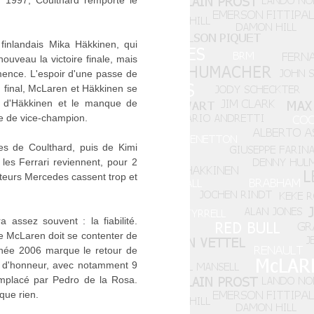
n 1997, Coulthard remporte le
finlandais Mika Häkkinen, qui
ouveau la victoire finale, mais
mence. L'espoir d'une passe de
u final, McLaren et Häkkinen se
t d'Häkkinen et le manque de
ce de vice-champion.
es de Coulthard, puis de Kimi
les Ferrari reviennent, pour 2
teurs Mercedes cassent trop et
assez souvent : la fiabilité.
pe McLaren doit se contenter de
nnée 2006 marque le retour de
s d'honneur, avec notamment 9
emplacé par Pedro de la Rosa.
que rien.