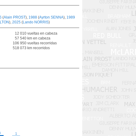
6
(
Alain PROST
),
1988
(
Ayrton SENNA
),
1989
ILTON
),
2025
(
Lando NORRIS
)
12 010 vueltas en cabeza
57 540 km en cabeza
106 950 vueltas recorridas
518 073 km recorridos
3
1