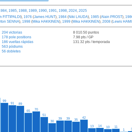
1984
,
1985
,
1988
,
1989
,
1990
,
1991
,
1998
,
2024
,
2025
n FITTIPALDI
),
1976
(
James HUNT
),
1984
(
Niki LAUDA
),
1985
(
Alain PROST
),
198
rton SENNA
),
1998
(
Mika HAKKINEN
),
1999
(
Mika HAKKINEN
),
2008
(
Lewis HAM
204 victorias
8 010.50 puntos
178 pole positions
7.98 pts / GP
186 vueltas rápidas
131.32 pts / temporada
563 pódiums
56 dobletes
99
91
89
70
65
51
42
39
39
35
30
14
13
11
10
1