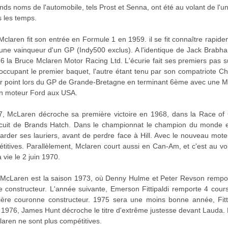
nds noms de l'automobile, tels Prost et Senna, ont été au volant de l'u
s les temps.
Mclaren fit son entrée en Formule 1 en 1959. il se fit connaître rapid
eune vainqueur d'un GP (Indy500 exclus). A l'identique de Jack Brabha
6 la Bruce Mclaren Motor Racing Ltd. L'écurie fait ses premiers pas sur
occupant le premier baquet, l'autre étant tenu par son compatriote 
r point lors du GP de Grande-Bretagne en terminant 6ème avec une M
n moteur Ford aux USA.
, McLaren décroche sa première victoire en 1968, dans la Race of
rcuit de Brands Hatch. Dans le championnat le champion du monde 
der ses lauriers, avant de perdre face à Hill. Avec le nouveau mot
itives. Parallèlement, Mclaren court aussi en Can-Am, et c'est au vol
 vie le 2 juin 1970.
McLaren est la saison 1973, où Denny Hulme et Peter Revson remportè
 constructeur. L'année suivante, Emerson Fittipaldi remporte 4 course
re couronne constructeur. 1975 sera une moins bonne année, Fitti
1976, James Hunt décroche le titre d'extrême justesse devant Lauda. 
laren ne sont plus compétitives.