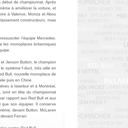
n début de championnat. Après
même à améliorer la voiture, et
toire à Valence, Monza et Abou
classement constructeurs, mais
essusciter l'équipe Mercedes.
ra les monoplaces britanniques
quipe.
 et Jenson Button, le champion
le système f-duct, très utile en
 Red Bull, nouvelle monoplace de
lie puis en Chine.
tives à Istanbul et à Montréal,
le, sont en tête du championnat
 par rapport aux Red Bull et aux
i que son équipier. Il conserve
atrième, devant Button. McLaren
devant Ferrari.