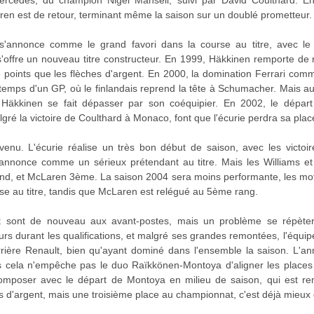
ercedes, du champion Nigel Mansell, suivi par David Coulthard. E
ren est de retour, terminant même la saison sur un doublé prometteur.
'annonce comme le grand favori dans la course au titre, avec le 
offre un nouveau titre constructeur. En 1999, Häkkinen remporte de n
e points que les flèches d'argent. En 2000, la domination Ferrari com
le temps d'un GP, où le finlandais reprend la tête à Schumacher. Mais a
 Häkkinen se fait dépasser par son coéquipier. En 2002, le dépar
é la victoire de Coulthard à Monaco, font que l'écurie perdra sa pla
nu. L'écurie réalise un très bon début de saison, avec les victoir
s'annonce comme un sérieux prétendant au titre. Mais les Williams et 
nd, et McLaren 3ème. La saison 2004 sera moins performante, les mo
se au titre, tandis que McLaren est relégué au 5ème rang.
t sont de nouveau aux avant-postes, mais un problème se répètera 
s durant les qualifications, et malgré ses grandes remontées, l'équi
rrière Renault, bien qu'ayant dominé dans l'ensemble la saison. L'a
is cela n'empêche pas le duo Raïkkönen-Montoya d'aligner les place
composer avec le départ de Montoya en milieu de saison, qui est r
es d'argent, mais une troisième place au championnat, c'est déjà mieux 