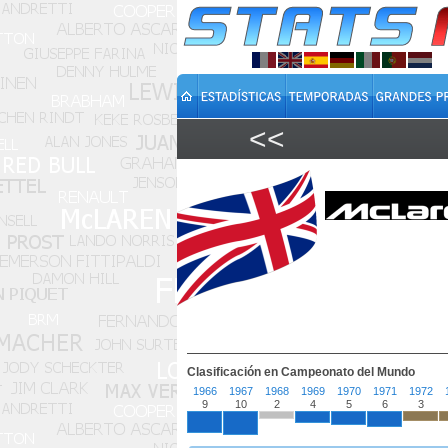
<<
Clasificación en Campeonato del Mundo
1966
1967
1968
1969
1970
1971
1972
9
10
2
4
5
6
3