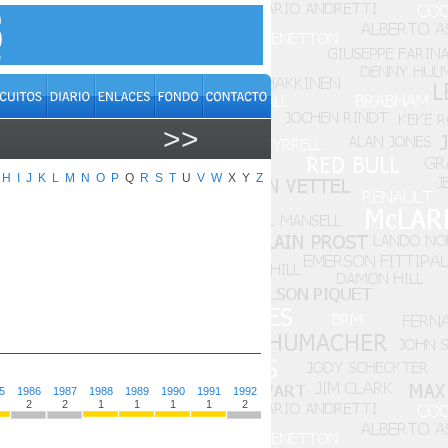
>>
H
I
J
K
L
M
N
O
P
Q
R
S
T
U
V
W
X
Y
Z
5
1986
1987
1988
1989
1990
1991
1992
1993
1994
1995
1996
1997
2
2
1
1
1
1
2
2
4
4
4
4