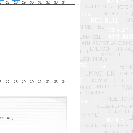
6
27
28
29
30
31
32
33
34
6
27
28
29
30
31
32
33
34
009-2013)