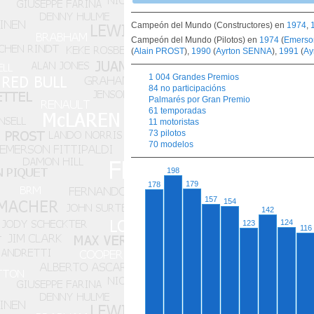
Campeón del Mundo (Constructores) en
1974
,
Campeón del Mundo (Pilotos) en
1974
(
Emerso
(
Alain PROST
),
1990
(
Ayrton SENNA
),
1991
(
Ay
1 004 Grandes Premios
84 no participacións
Palmarés por Gran Premio
61 temporadas
11 motoristas
73 pilotos
70 modelos
198
179
178
157
154
142
124
123
116