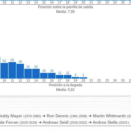
10
11
12
13
14
15
16
17
18
19
20
21
22
23
24
25
2
Posición sobre la parrilla de salida
Media: 7,95
55
52
49
32
32
18
18
11
11
4
3
10
11
12
13
14
15
16
17
18
19
20
21
22
23
24
25
2
Posición a la llegada
Media: 5,81
eddy Mayer
➜ Ron Dennis
➜ Martin Whitmarsh
(1970-1982)
(1981-2008)
(2
 de Ferran
➜ Andreas Seidl
➜ Andrea Stella
(2018-2019)
(2019-2022)
(2023-)