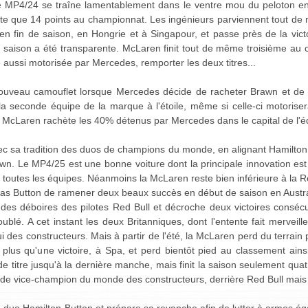
 le MP4/24 se traîne lamentablement dans le ventre mou du peloton e
te que 14 points au championnat. Les ingénieurs parviennent tout de 
en fin de saison, en Hongrie et à Singapour, et passe près de la vic
 saison a été transparente. McLaren finit tout de même troisième au 
le aussi motorisée par Mercedes, remporter les deux titres...
ouveau camouflet lorsque Mercedes décide de racheter Brawn et de r
la seconde équipe de la marque à l'étoile, même si celle-ci motorise
 McLaren rachète les 40% détenus par Mercedes dans le capital de l'é
ec sa tradition des duos de champions du monde, en alignant Hamilton
wn. Le MP4/25 est une bonne voiture dont la principale innovation est 
ar toutes les équipes. Néanmoins la McLaren reste bien inférieure à la
as Button de ramener deux beaux succès en début de saison en Austra
des déboires des pilotes Red Bull et décroche deux victoires consécu
ublé. A cet instant les deux Britanniques, dont l'entente fait merveil
 des constructeurs. Mais à partir de l'été, la McLaren perd du terrain
plus qu'une victoire, à Spa, et perd bientôt pied au classement ains
 titre jusqu'à la dernière manche, mais finit la saison seulement qu
 de vice-champion du monde des constructeurs, derrière Red Bull mais 