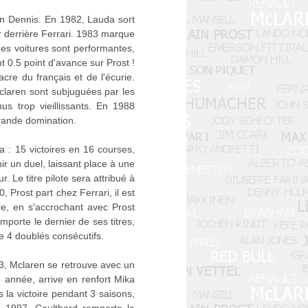
n Dennis. En 1982, Lauda sort
ur derrière Ferrari. 1983 marque
Les voitures sont performantes,
 0.5 point d'avance sur Prost !
re du français et de l'écurie.
claren sont subjuguées par les
s trop vieillissants. En 1988
rande domination.
 : 15 victoires en 16 courses,
r un duel, laissant place à une
. Le titre pilote sera attribué à
 Prost part chez Ferrari, il est
e, en s'accrochant avec Prost
porte le dernier de ses titres,
e 4 doublés consécutifs.
3, Mclaren se retrouve avec un
 année, arrive en renfort Mika
la victoire pendant 3 saisons,