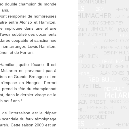
onso double champion du monde
x ans.
es vont remporter de nombreuses
raître entre Alonso et Hamilton,
re impliquée dans une affaire
d'avoir subtilisé des documents
clarée coupable et sanctionnée
 rien arranger, Lewis Hamilton,
önen et de Ferrari.
milton, quitte l'écurie. Il est
la McLaren ne parvenant pas à
toires en Grande-Bretagne et en
s'impose en Hongrie. Ferrari
, prend la tête du championnat
t, dans le dernier virage de la
is neuf ans !
e l'intersaison est le départ
 le scandale du faux témoignage
marsh. Cette saison 2009 est un