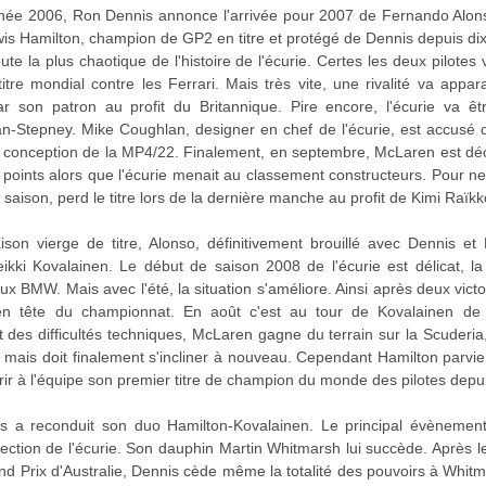
'année 2006, Ron Dennis annonce l'arrivée pour 2007 de Fernando Al
ewis Hamilton, champion de GP2 en titre et protégé de Dennis depuis di
te la plus chaotique de l'histoire de l'écurie. Certes les deux pilot
titre mondial contre les Ferrari. Mais très vite, une rivalité va appa
ar son patron au profit du Britannique. Pire encore, l'écurie va êt
an-Stepney. Mike Coughlan, designer en chef de l'écurie, est accusé 
 la conception de la MP4/22. Finalement, en septembre, McLaren est dé
 points alors que l'écurie menait au classement constructeurs. Pour ne
 saison, perd le titre lors de la dernière manche au profit de Kimi Raïkk
ison vierge de titre, Alonso, définitivement brouillé avec Dennis et Ha
eikki Kovalainen. Le début de saison 2008 de l'écurie est délicat, 
aux BMW. Mais avec l'été, la situation s'améliore. Ainsi après deux vic
en tête du championnat. En août c'est au tour de Kovalainen de 
s difficultés techniques, McLaren gagne du terrain sur la Scuderia
mais doit finalement s'incliner à nouveau. Cependant Hamilton parvien
frir à l'équipe son premier titre de champion du monde des pilotes depu
a reconduit son duo Hamilton-Kovalainen. Le principal évènement d
rection de l'écurie. Son dauphin Martin Whitmarsh lui succède. Après
and Prix d'Australie, Dennis cède même la totalité des pouvoirs à Whit