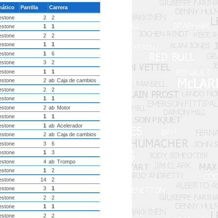
ático
Parrilla
Carrera
estone
2
2
estone
1
1
estone
2
2
estone
1
1
estone
1
6
estone
3
2
estone
1
1
estone
2
ab
Caja de cambios
estone
2
2
estone
1
1
estone
2
ab
Motor
estone
1
1
estone
1
ab
Acelerador
estone
2
ab
Caja de cambios
estone
3
6
estone
1
3
estone
4
ab
Trompo
estone
1
2
estone
14
2
estone
3
1
estone
2
2
estone
1
1
estone
2
2