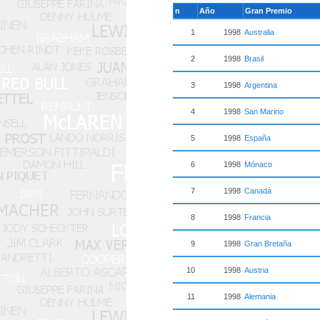
n
Año
Gran Premio
1
1998
Australia
2
1998
Brasil
3
1998
Argentina
4
1998
San Marino
5
1998
España
6
1998
Mónaco
7
1998
Canadá
8
1998
Francia
9
1998
Gran Bretaña
10
1998
Austria
11
1998
Alemania