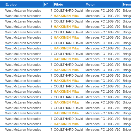
Equipo
N°
Piloto
Motor
Neum
West McLaren Mercedes
7
COULTHARD David
Mercedes FO 110G V10
Bridg
West McLaren Mercedes
8
HAKKINEN Mika
Mercedes FO 110G V10
Bridg
West McLaren Mercedes
7
COULTHARD David
Mercedes FO 110G V10
Bridg
West McLaren Mercedes
8
HAKKINEN Mika
Mercedes FO 110G V10
Bridg
West McLaren Mercedes
7
COULTHARD David
Mercedes FO 110G V10
Bridg
West McLaren Mercedes
8
HAKKINEN Mika
Mercedes FO 110G V10
Bridg
West McLaren Mercedes
7
COULTHARD David
Mercedes FO 110G V10
Bridg
West McLaren Mercedes
8
HAKKINEN Mika
Mercedes FO 110G V10
Bridg
West McLaren Mercedes
7
COULTHARD David
Mercedes FO 110G V10
Bridg
West McLaren Mercedes
8
HAKKINEN Mika
Mercedes FO 110G V10
Bridg
West McLaren Mercedes
7
COULTHARD David
Mercedes FO 110G V10
Bridg
West McLaren Mercedes
8
HAKKINEN Mika
Mercedes FO 110G V10
Bridg
West McLaren Mercedes
7
COULTHARD David
Mercedes FO 110G V10
Bridg
West McLaren Mercedes
8
HAKKINEN Mika
Mercedes FO 110G V10
Bridg
West McLaren Mercedes
7
COULTHARD David
Mercedes FO 110G V10
Bridg
West McLaren Mercedes
8
HAKKINEN Mika
Mercedes FO 110G V10
Bridg
West McLaren Mercedes
7
COULTHARD David
Mercedes FO 110G V10
Bridg
West McLaren Mercedes
8
HAKKINEN Mika
Mercedes FO 110G V10
Bridg
West McLaren Mercedes
7
COULTHARD David
Mercedes FO 110G V10
Bridg
West McLaren Mercedes
8
HAKKINEN Mika
Mercedes FO 110G V10
Bridg
West McLaren Mercedes
7
COULTHARD David
Mercedes FO 110G V10
Bridg
West McLaren Mercedes
8
HAKKINEN Mika
Mercedes FO 110G V10
Bridg
West McLaren Mercedes
7
COULTHARD David
Mercedes FO 110G V10
Bridg