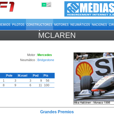
OFF
ON
MCLAREN
Motor :
Mercedes
Neumático :
Bridgestone
c
Pole
M.vuel
Pod
Pts
1
3
3
9
56
8
9
6
11
100
Grandes Premios