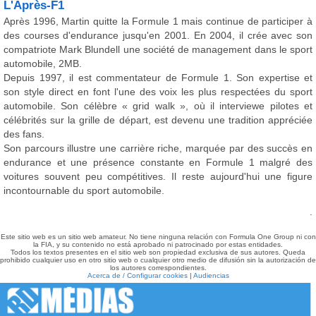
L'Après-F1
Après 1996, Martin quitte la Formule 1 mais continue de participer à
des courses d'endurance jusqu'en 2001. En 2004, il crée avec son
compatriote Mark Blundell une société de management dans le sport
automobile, 2MB.
Depuis 1997, il est commentateur de Formule 1. Son expertise et
son style direct en font l'une des voix les plus respectées du sport
automobile. Son célèbre « grid walk », où il interviewe pilotes et
célébrités sur la grille de départ, est devenu une tradition appréciée
des fans.
Son parcours illustre une carrière riche, marquée par des succès en
endurance et une présence constante en Formule 1 malgré des
voitures souvent peu compétitives. Il reste aujourd'hui une figure
incontournable du sport automobile.
.
Este sitio web es un sitio web amateur. No tiene ninguna relación con Formula One Group ni con
la FIA, y su contenido no está aprobado ni patrocinado por estas entidades.
Todos los textos presentes en el sitio web son propiedad exclusiva de sus autores. Queda
prohibido cualquier uso en otro sitio web o cualquier otro medio de difusión sin la autorización de
los autores correspondientes.
Acerca de / Configurar cookies
|
Audiencias