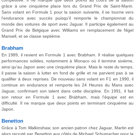
compétitive. Il ne marque que deux points au cours de la saison
grâce à une cinquième place lors du Grand Prix de Saint-Marin.
Sans volant en Formule 1 pour la saison suivante, il se tourne vers
l'endurance avec succès puisqu'il remporte le championnat du
monde des voitures de sport avec Jaguar. Il participe également au
Grand Prix de Belgique avec Williams en remplacement de Nigel
Mansell, et se classe septième.
Brabham
En 1989, il revient en Formule 1 avec Brabham. Il réalise quelques
performances solides, notamment à Monaco où il termine sixième,
ainsi qu'au Japon avec une cinquième place. Mais le reste du temps,
il passe la saison à lutter en fond de grille et ne parvient pas à se
qualifier à deux reprises. De nouveau sans volant en F1 en 1990, il
continue en endurance et remporte les 24 Heures du Mans avec
Jaguar, confirmant son talent dans cette discipline. En 1991, il fait
son retour en Formule 1 avec Brabham, mais l'équipe est en
difficulté. Il ne marque que deux points en terminant cinquième au
Japon.
Benetton
Grâce à Tom Walkinshaw, son ancien patron chez Jaguar, Martin est
alors recruté par Benetton aux côtés de Michael Schumacher pour la