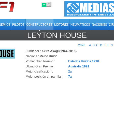
OFF
ON
LEYTON HOUSE
2026
A
B
C
D
E
F
G
Fundador :
Akira Akagi (1944-2018)
Nacione :
Reino Unido
Primer Gran Premio :
Estados Unidos 1990
Último Gran Premio :
Australia 1991
Mejor clasificación :
2a
Mejor posición en parrilla :
7a