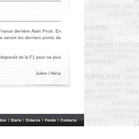
ance derrière Alain Prost. En
 seront les derniers points de
 disparaît de la F1 pour ne plus
Julien / Alicia
itos
Diario
Enlaces
Fondo
Contacto
do ni patrocinado por estas entidades.
medio de difusión sin la autorización de los autores