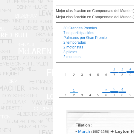
Mejor clasificación en Campeonato del Mundo (
Mejor clasificación en Campeonato del Mundo (P
30 Grandes Premios
7 no participacións
Palmarés por Gran Premio
2 temporadas
2 motoristas
3 pilotos
2 modelos
4
2
2
1
2
3
4
5
6
7
8
9
5
4
2
1
1
2
3
4
5
6
7
8
9
Filiation :
•
March
➜
Leyton 
(1987-1989)