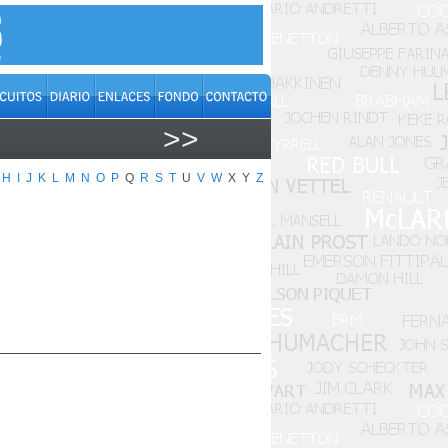
>>
H
I
J
K
L
M
N
O
P
Q
R
S
T
U
V
W
X
Y
Z