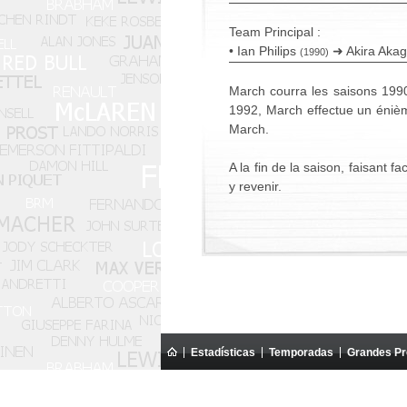
Team Principal :
• Ian Philips
➜ Akira Akag
(1990)
March courra les saisons 199
1992, March effectue un énièm
March.
A la fin de la saison, faisant 
y revenir.
Estadísticas
Temporadas
Grandes P
Este sitio web es un sitio web amateu
Todos los textos presentes en el sitio web son prop