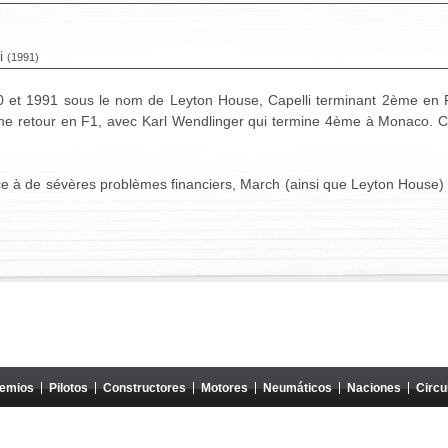
i
(1991)
0 et 1991 sous le nom de Leyton House, Capelli terminant 2ème en Fr
e retour en F1, avec Karl Wendlinger qui termine 4ème à Monaco. Ce
face à de sévères problèmes financiers, March (ainsi que Leyton House)
remios
Pilotos
Constructores
Motores
Neumáticos
Naciones
Circu
r. No tiene ninguna relación con Formula One Group ni con la FIA, y su contenido no está aproba
iedad exclusiva de sus autores. Queda prohibido cualquier uso en otro sitio web o cualquier otro 