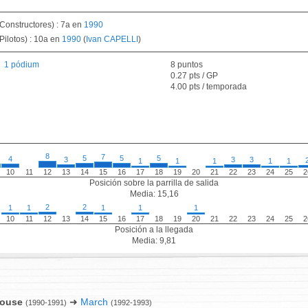
Constructores) : 7a en
1990
ilotos) : 10a en
1990
(
Ivan CAPELLI
)
1 pódium
8 puntos
0.27 pts / GP
4.00 pts / temporada
8
7
5
5
5
4
3
3
3
1
1
1
1
1
10
11
12
13
14
15
16
17
18
19
20
21
22
23
24
25
2
Posición sobre la parrilla de salida
Media: 15,16
2
2
1
1
1
1
1
10
11
12
13
14
15
16
17
18
19
20
21
22
23
24
25
2
Posición a la llegada
Media: 9,81
House
➜
March
(1990-1991)
(1992-1993)