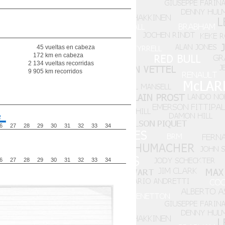
45 vueltas en cabeza
172 km en cabeza
2 134 vueltas recorridas
9 905 km recorridos
2
6
27
28
29
30
31
32
33
34
6
27
28
29
30
31
32
33
34