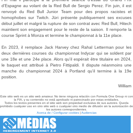
d'Espagne au volant de la Red Bull de Sergio Perez. Fin juin, il est
renvoyé du Red Bull Junior Team pour des propos racistes et
homophobes sur Twitch. Jüri présente publiquement ses excuses
début juillet et malgré la rupture de son contrat avec Red Bull, Hitech
maintient son engagement pour le reste de la saison. Il remporte la
course Sprint à Monza et termine le championnat à la 11e place.
En 2023, il remplace Jack Harvey chez Rahal Letterman pour les
deux dernières courses du championnat Indycar qui se soldent par
une 18e et une 24e place. Alors qu'il espérait être titulaire en 2024,
le baquet est attribué à Pietro Fittipaldi. Il dispute néanmoins une
manche du championnat 2024 à Portland qu'il termine à la 19e
position.
William
Este sitio web es un sitio web amateur. No tiene ninguna relación con Formula One Group ni con
la FIA, y su contenido no está aprobado ni patrocinado por estas entidades.
Todos los textos presentes en el sitio web son propiedad exclusiva de sus autores. Queda
prohibido cualquier uso en otro sitio web o cualquier otro medio de difusión sin la autorización de
los autores correspondientes.
Acerca de / Configurar cookies
|
Audiencias