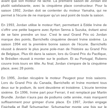
avant que son moteur ne lâche. La première saison de Jordan est
plutôt satisfaisante, avec la cinquième place constructeur. Pour la
saison 1992, Jordan doit se contenter du moteur Yamaha, qui ne
permet à l'écurie de ne marquer qu'un seul point de toute la saison.
En 1993, Jordan utilise le moteur Hart, permettant à Eddie Irvine de
s'offrir une petite bagarre avec Ayrton Senna à Suzuka, évitant ainsi
de se faire prendre un tour. C'est le seul Grand Prix où Jordan
marque des points, Barrichello cinquième devant Irvine sixième. La
saison 1994 est la première bonne saison de l'écurie. Barrichello
réussit à devenir le plus jeune pole-man de l'histoire au Grand Prix
de Belgique, Plus tôt dans la saison, lors du Grand Prix du Pacifique,
le Brésilien réussit à monter sur le podium. Et au Portugal, Rubens
couvre trois tours en tête. Au final, Jordan s'empare de la cinquième
place, avec 28 points.
En 1995, Jordan récupère le moteur Peugeot pour trois saisons.
Lors du Grand Prix du Canada, Barrichello et Irvine montent tous
deux sur le podium, ils sont deuxième et troisième. L'écurie termine
sixième. En 1996, Irvine part pour Ferrari, il est remplacé par Martin
Brundle. Jordan n'aura pas de podiums cette année, mais marquent
suffisamment pour grimper d'une place. En 1997, Jordan engage
Fisichella et Ralf Schumacher. Schumacher monte une fois sur le