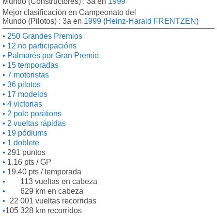
Mundo (Constructores) : 3a en
1999
Mejor clasificación en Campeonato del
Mundo (Pilotos) : 3a en
1999
(
Heinz-Harald FRENTZEN
)
250 Grandes Premios
12 no participacións
Palmarés por Gran Premio
15 temporadas
7 motoristas
36 pilotos
17 modelos
4 victorias
2 pole positions
2 vueltas rápidas
19 pódiums
1 doblete
291 puntos
1.16 pts / GP
19.40 pts / temporada
113 vueltas en cabeza
629 km en cabeza
22 001 vueltas recorridas
105 328 km recorridos