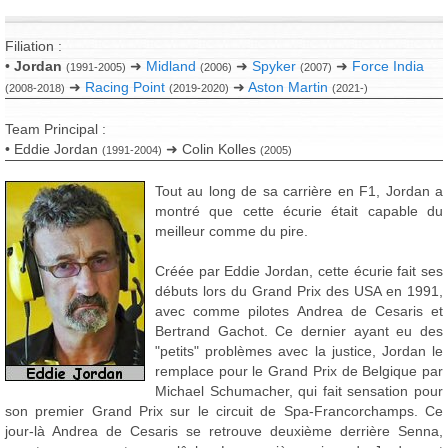
Filiation :
•
Jordan
➜
Midland
➜
Spyker
➜
Force India
(1991-2005)
(2006)
(2007)
➜
Racing Point
➜
Aston Martin
(2008-2018)
(2019-2020)
(2021-)
Team Principal :
• Eddie Jordan
➜ Colin Kolles
(1991-2004)
(2005)
Tout au long de sa carrière en F1, Jordan a
montré que cette écurie était capable du
meilleur comme du pire.
Créée par Eddie Jordan, cette écurie fait ses
débuts lors du Grand Prix des USA en 1991,
avec comme pilotes Andrea de Cesaris et
Bertrand Gachot. Ce dernier ayant eu des
"petits" problèmes avec la justice, Jordan le
remplace pour le Grand Prix de Belgique par
Michael Schumacher, qui fait sensation pour
son premier Grand Prix sur le circuit de Spa-Francorchamps. Ce
jour-là Andrea de Cesaris se retrouve deuxième derrière Senna,