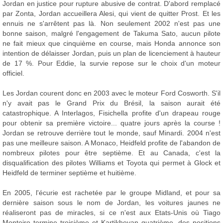
Jordan en justice pour rupture abusive de contrat. D'abord remplacé
par Zonta, Jordan accueillera Alesi, qui vient de quitter Prost. Et les
ennuis ne s'arrêtent pas là. Non seulement 2002 n'est pas une
bonne saison, malgré l'engagement de Takuma Sato, aucun pilote
ne fait mieux que cinquième en course, mais Honda annonce son
intention de délaisser Jordan, puis un plan de licenciement à hauteur
de 17 %. Pour Eddie, la survie repose sur le choix d'un moteur
officiel.
Les Jordan courent donc en 2003 avec le moteur Ford Cosworth. S'il
n'y avait pas le Grand Prix du Brésil, la saison aurait été
catastrophique. A Interlagos, Fisichella profite d'un drapeau rouge
pour obtenir sa première victoire... quatre jours après la course !
Jordan se retrouve derrière tout le monde, sauf Minardi. 2004 n'est
pas une meilleure saison. A Monaco, Heidfeld profite de l'abandon de
nombreux pilotes pour être septième. Et au Canada, c'est la
disqualification des pilotes Williams et Toyota qui permet à Glock et
Heidfeld de terminer septième et huitième.
En 2005, l'écurie est rachetée par le groupe Midland, et pour sa
dernière saison sous le nom de Jordan, les voitures jaunes ne
réaliseront pas de miracles, si ce n'est aux Etats-Unis où Tiago
Monteiro termine troisième et Kartikheyan quatrième, des positions