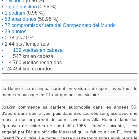
1 victoria
(0.96 %)
1 pole position
(0.96 %)
1 pódium
(0.96 %)
53 abandonos
(50.96 %)
72 compromisos fuera del Campeonato del Mundo
39 puntos
0.38 pts / GP
2.44 pts / temporada
139 vueltas en cabeza
547 km en cabeza
4 760 vueltas recorridas
24 494 km recorridos
Jo Bonnier se distingua surtout en voitures de sport, avec tout de
même un passage en F1 marqué par une victoire.
Joakim commence sa carrière automobile dans les années 50,
d'abord dans des rallyes, puis dans des courses sur glace avec une
réussite qui lui permet de courir avec des Alfa Romeo dans des
épreuves de voitures de sport dès 1955. L'année suivante, il est
engagé par l'écurie officielle Maserati qui le fait courir en F1 lors du
Grand Prix d'Italie. Le moteur casse quatre tours après avoir repris le