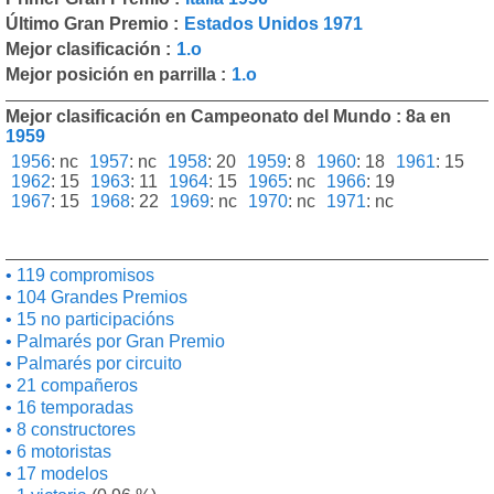
Último Gran Premio :
Estados Unidos 1971
Mejor clasificación :
1.o
Mejor posición en parrilla :
1.o
Mejor clasificación en Campeonato del Mundo : 8a en
1959
1956
:
nc
1957
:
nc
1958
:
20
1959
:
8
1960
:
18
1961
:
15
1962
:
15
1963
:
11
1964
:
15
1965
:
nc
1966
:
19
1967
:
15
1968
:
22
1969
:
nc
1970
:
nc
1971
:
nc
119 compromisos
104 Grandes Premios
15 no participacións
Palmarés por Gran Premio
Palmarés por circuito
21 compañeros
16 temporadas
8 constructores
6 motoristas
17 modelos