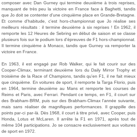
composer avec Dan Gurney qui termine deuxième à trois reprises,
manquant de très peu la victoire en France face à Baghetti, tandis
que Jo doit se contenter d'une cinquième place en Grande-Bretagne.
Et comme d'habitude, c'est hors-championnat que Jo réalise ses
meilleurs résultats : il termine deuxième à six reprises ! En 1962, il
remporte les 12 Heures de Sebring en début de saison et se classe
plusieurs fois sur le podium lors d'épreuves de F1 hors-championnat.
Il termine cinquième à Monaco, tandis que Gurney va remporter la
victoire en France.
En 1963, il est engagé par Rob Walker, qui le fait courir sur des
Cooper-Climax, terminant deuxième lors du Daily Mirror Trophy et
troisième de la Race of Champions, tandis qu'en F1, il ne fait mieux
que cinquième. En voitures de sport, il remporte la Targa Florio, puis
en 1964, termine deuxième au Mans et remporte les courses de
Reims et Paris, avec Ferrari. Pendant ce temps, en F1, il court sur
des Brabham-BRM, puis sur des Brabham-Climax l'année suivante,
mais sans réaliser de magnifiques performances. Il grappille des
points par-ci par-là. Dès 1968, il court à titre privé, avec Cooper, puis
Honda, Lotus et McLaren. Il arrête la F1 en 1971, après tout de
même 104 participations. Jo se consacre exclusivement aux voitures
de sport en 1972.