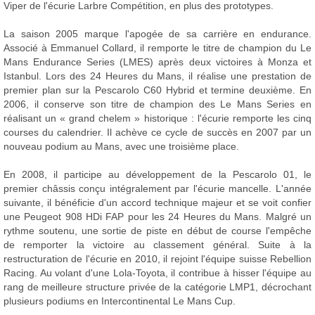
Viper de l'écurie Larbre Compétition, en plus des prototypes.
La saison 2005 marque l'apogée de sa carrière en endurance.
Associé à Emmanuel Collard, il remporte le titre de champion du Le
Mans Endurance Series (LMES) après deux victoires à Monza et
Istanbul. Lors des 24 Heures du Mans, il réalise une prestation de
premier plan sur la Pescarolo C60 Hybrid et termine deuxième. En
2006, il conserve son titre de champion des Le Mans Series en
réalisant un « grand chelem » historique : l'écurie remporte les cinq
courses du calendrier. Il achève ce cycle de succès en 2007 par un
nouveau podium au Mans, avec une troisième place.
En 2008, il participe au développement de la Pescarolo 01, le
premier châssis conçu intégralement par l'écurie mancelle. L'année
suivante, il bénéficie d'un accord technique majeur et se voit confier
une Peugeot 908 HDi FAP pour les 24 Heures du Mans. Malgré un
rythme soutenu, une sortie de piste en début de course l'empêche
de remporter la victoire au classement général. Suite à la
restructuration de l'écurie en 2010, il rejoint l'équipe suisse Rebellion
Racing. Au volant d'une Lola-Toyota, il contribue à hisser l'équipe au
rang de meilleure structure privée de la catégorie LMP1, décrochant
plusieurs podiums en Intercontinental Le Mans Cup.