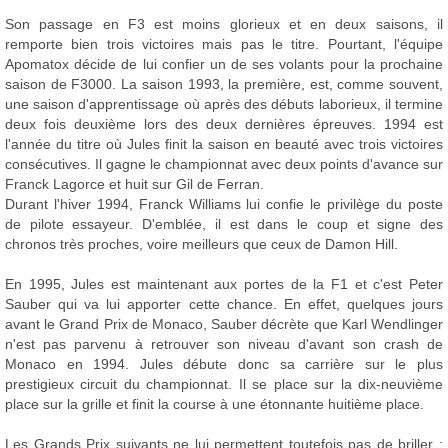
Son passage en F3 est moins glorieux et en deux saisons, il
remporte bien trois victoires mais pas le titre. Pourtant, l'équipe
Apomatox décide de lui confier un de ses volants pour la prochaine
saison de F3000. La saison 1993, la première, est, comme souvent,
une saison d'apprentissage où après des débuts laborieux, il termine
deux fois deuxième lors des deux dernières épreuves. 1994 est
l'année du titre où Jules finit la saison en beauté avec trois victoires
consécutives. Il gagne le championnat avec deux points d'avance sur
Franck Lagorce et huit sur Gil de Ferran.
Durant l'hiver 1994, Franck Williams lui confie le privilège du poste
de pilote essayeur. D'emblée, il est dans le coup et signe des
chronos très proches, voire meilleurs que ceux de Damon Hill.
En 1995, Jules est maintenant aux portes de la F1 et c'est Peter
Sauber qui va lui apporter cette chance. En effet, quelques jours
avant le Grand Prix de Monaco, Sauber décrète que Karl Wendlinger
n'est pas parvenu à retrouver son niveau d'avant son crash de
Monaco en 1994. Jules débute donc sa carrière sur le plus
prestigieux circuit du championnat. Il se place sur la dix-neuvième
place sur la grille et finit la course à une étonnante huitième place.
Les Grands Prix suivants ne lui permettent toutefois pas de briller :