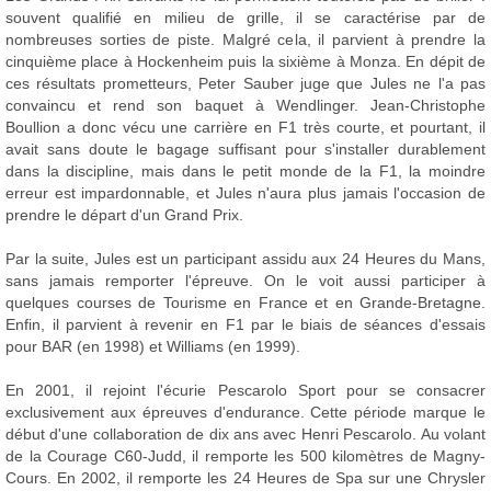
souvent qualifié en milieu de grille, il se caractérise par de
nombreuses sorties de piste. Malgré cela, il parvient à prendre la
cinquième place à Hockenheim puis la sixième à Monza. En dépit de
ces résultats prometteurs, Peter Sauber juge que Jules ne l'a pas
convaincu et rend son baquet à Wendlinger. Jean-Christophe
Boullion a donc vécu une carrière en F1 très courte, et pourtant, il
avait sans doute le bagage suffisant pour s'installer durablement
dans la discipline, mais dans le petit monde de la F1, la moindre
erreur est impardonnable, et Jules n'aura plus jamais l'occasion de
prendre le départ d'un Grand Prix.
Par la suite, Jules est un participant assidu aux 24 Heures du Mans,
sans jamais remporter l'épreuve. On le voit aussi participer à
quelques courses de Tourisme en France et en Grande-Bretagne.
Enfin, il parvient à revenir en F1 par le biais de séances d'essais
pour BAR (en 1998) et Williams (en 1999).
En 2001, il rejoint l'écurie Pescarolo Sport pour se consacrer
exclusivement aux épreuves d'endurance. Cette période marque le
début d'une collaboration de dix ans avec Henri Pescarolo. Au volant
de la Courage C60-Judd, il remporte les 500 kilomètres de Magny-
Cours. En 2002, il remporte les 24 Heures de Spa sur une Chrysler