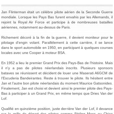
Jan Flinterman était un célèbre pilote aérien de la Seconde Guerre
mondiale. Lorsque les Pays Bas furent envahis par les Allemands, il
rejoint la Royal Air Force et participe à de nombreuses batailles
aériennes, notamment au-dessus de Paris.
Richement décoré à la fin de la guerre, il devient moniteur pour le
pilotage d'engin volant. Parallèlement à cette carrière, il se lance
dans le sport automobile en 1950, en participant à quelques courses
locales avec une Cooper à moteur BSA.
En 1952 a lieu le premier Grand Prix des Pays-Bas de l'histoire. Mais
il n'y a pas de pilotes néerlandais inscrits. Plusieurs sponsors
bataves se réunissent et décident de louer une Maserati A6GCM de
l'Escuderia Bandeirantes. Reste à trouver le pilote. Ils hésitent entre
Jan et l'autre bon pilote néerlandais du moment Maurice Gatsonides.
Finalement, Jan est choisi et devient ainsi le premier pilote des Pays-
Bas à participer à un Grand Prix, en même temps que Dries Van der
Lof.
Qualifié en quinzième position, juste derrière Van der Lof, il devance
sur la grille de départ des pilotes comme Stirling Moss ou Chico