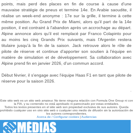
points, mais perd des places en fin de course à cause d'une
mauvaise stratégie de pneus et termine 14e. En Arabie saoudite, il
réalise un week-end anonyme : 17e sur la grille, il termine à cette
même position. Au Grand Prix de Miami, alors qu'il part de la 14e
position, il est contraint à l'abandon après un accrochage au départ.
Alpine annonce alors qu'il est remplacé par Franco Colapinto pour
au moins les cinq Grands Prix suivants, mais l'Argentin restera
titulaire jusqu'à la fin de la saison. Jack retrouve alors le rôle de
pilote de réserve et continue d'apporter son soutien à l'équipe en
matière de simulation et de développement. Sa collaboration avec
Alpine prend fin en janvier 2026, d'un commun accord.
Début février, il s'engage avec l'équipe Haas F1 en tant que pilote de
réserve pour la saison 2026.
.
Este sitio web es un sitio web amateur. No tiene ninguna relación con Formula One Group ni con
la FIA, y su contenido no está aprobado ni patrocinado por estas entidades.
Todos los textos presentes en el sitio web son propiedad exclusiva de sus autores. Queda
prohibido cualquier uso en otro sitio web o cualquier otro medio de difusión sin la autorización de
los autores correspondientes.
Acerca de / Configurar cookies
|
Audiencias