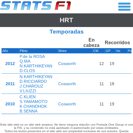
HRT
Temporadas
En
Recorridos
cabeza
Año
Piloto
Motor
CM
GP
Vic
Po
P.de la ROSA
Q.MA
2012
Cosworth
12
19
N.KARTHIKEYAN
D.CLOS
N.KARTHIKEYAN
D.RICCIARDO
2011
Cosworth
11
18
J.CHAROUZ
V.LIUZZI
C.KLIEN
S.YAMAMOTO
2010
Cosworth
11
19
K.CHANDHOK
B.SENNA
Este sitio web es un sitio web amateur. No tiene ninguna relación con Formula One Group ni con
la FIA, y su contenido no está aprobado ni patrocinado por estas entidades.
Todos los textos presentes en el sitio web son propiedad exclusiva de sus autores. Queda