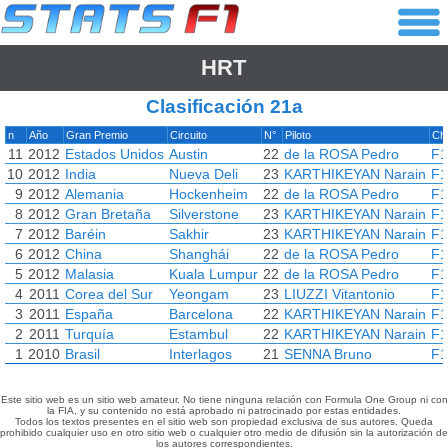
HRT
Clasificación 21a
n
Año
Gran Premio
Circuito
N°
Piloto
Ch
11
2012
Estados Unidos
Austin
22
de la ROSA Pedro
F1
10
2012
India
Nueva Deli
23
KARTHIKEYAN Narain
F1
9
2012
Alemania
Hockenheim
22
de la ROSA Pedro
F1
8
2012
Gran Bretaña
Silverstone
23
KARTHIKEYAN Narain
F1
7
2012
Baréin
Sakhir
23
KARTHIKEYAN Narain
F1
6
2012
China
Shanghái
22
de la ROSA Pedro
F1
5
2012
Malasia
Kuala Lumpur
22
de la ROSA Pedro
F1
4
2011
Corea del Sur
Yeongam
23
LIUZZI Vitantonio
F1
3
2011
España
Barcelona
22
KARTHIKEYAN Narain
F1
2
2011
Turquía
Estambul
22
KARTHIKEYAN Narain
F1
1
2010
Brasil
Interlagos
21
SENNA Bruno
F1
Este sitio web es un sitio web amateur. No tiene ninguna relación con Formula One Group ni con
la FIA, y su contenido no está aprobado ni patrocinado por estas entidades.
Todos los textos presentes en el sitio web son propiedad exclusiva de sus autores. Queda
prohibido cualquier uso en otro sitio web o cualquier otro medio de difusión sin la autorización de
los autores correspondientes.