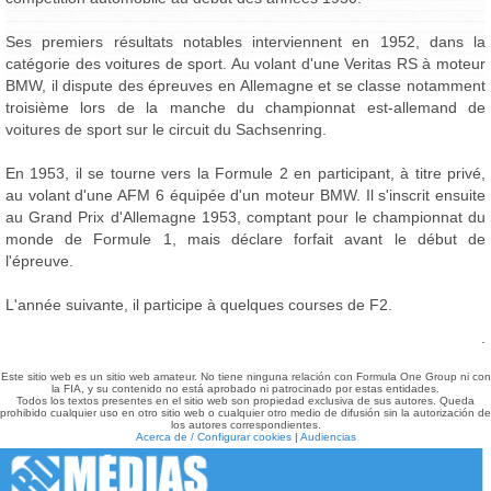
Ses premiers résultats notables interviennent en 1952, dans la
catégorie des voitures de sport. Au volant d'une Veritas RS à moteur
BMW, il dispute des épreuves en Allemagne et se classe notamment
troisième lors de la manche du championnat est-allemand de
voitures de sport sur le circuit du Sachsenring.
En 1953, il se tourne vers la Formule 2 en participant, à titre privé,
au volant d'une AFM 6 équipée d'un moteur BMW. Il s'inscrit ensuite
au Grand Prix d'Allemagne 1953, comptant pour le championnat du
monde de Formule 1, mais déclare forfait avant le début de
l'épreuve.
L'année suivante, il participe à quelques courses de F2.
.
Este sitio web es un sitio web amateur. No tiene ninguna relación con Formula One Group ni con
la FIA, y su contenido no está aprobado ni patrocinado por estas entidades.
Todos los textos presentes en el sitio web son propiedad exclusiva de sus autores. Queda
prohibido cualquier uso en otro sitio web o cualquier otro medio de difusión sin la autorización de
los autores correspondientes.
Acerca de / Configurar cookies
|
Audiencias