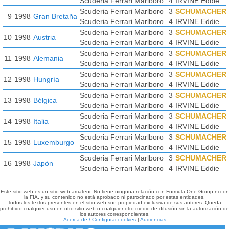
Scuderia Ferrari Marlboro
4
IRVINE Eddie
Scuderia Ferrari Marlboro
3
SCHUMACHER M
9
1998
Gran Bretaña
Scuderia Ferrari Marlboro
4
IRVINE Eddie
Scuderia Ferrari Marlboro
3
SCHUMACHER M
10
1998
Austria
Scuderia Ferrari Marlboro
4
IRVINE Eddie
Scuderia Ferrari Marlboro
3
SCHUMACHER M
11
1998
Alemania
Scuderia Ferrari Marlboro
4
IRVINE Eddie
Scuderia Ferrari Marlboro
3
SCHUMACHER M
12
1998
Hungría
Scuderia Ferrari Marlboro
4
IRVINE Eddie
Scuderia Ferrari Marlboro
3
SCHUMACHER M
13
1998
Bélgica
Scuderia Ferrari Marlboro
4
IRVINE Eddie
Scuderia Ferrari Marlboro
3
SCHUMACHER M
14
1998
Italia
Scuderia Ferrari Marlboro
4
IRVINE Eddie
Scuderia Ferrari Marlboro
3
SCHUMACHER M
15
1998
Luxemburgo
Scuderia Ferrari Marlboro
4
IRVINE Eddie
Scuderia Ferrari Marlboro
3
SCHUMACHER M
16
1998
Japón
Scuderia Ferrari Marlboro
4
IRVINE Eddie
Este sitio web es un sitio web amateur. No tiene ninguna relación con Formula One Group ni con
la FIA, y su contenido no está aprobado ni patrocinado por estas entidades.
Todos los textos presentes en el sitio web son propiedad exclusiva de sus autores. Queda
prohibido cualquier uso en otro sitio web o cualquier otro medio de difusión sin la autorización de
los autores correspondientes.
Acerca de / Configurar cookies
|
Audiencias