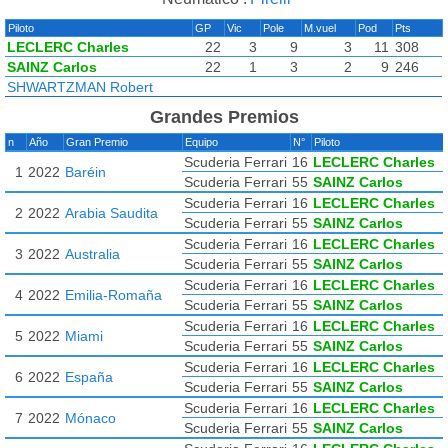
Piloto
GP
Vic
Pole
M.vuel
Pod
Pts
LECLERC Charles
22
3
9
3
11
308
SAINZ Carlos
22
1
3
2
9
246
SHWARTZMAN Robert
Grandes Premios
n
Año
Gran Premio
Equipo
N°
Piloto
Scuderia Ferrari
16
LECLERC Charles
1
2022
Baréin
Scuderia Ferrari
55
SAINZ Carlos
Scuderia Ferrari
16
LECLERC Charles
2
2022
Arabia Saudita
Scuderia Ferrari
55
SAINZ Carlos
Scuderia Ferrari
16
LECLERC Charles
3
2022
Australia
Scuderia Ferrari
55
SAINZ Carlos
Scuderia Ferrari
16
LECLERC Charles
4
2022
Emilia-Romaña
Scuderia Ferrari
55
SAINZ Carlos
Scuderia Ferrari
16
LECLERC Charles
5
2022
Miami
Scuderia Ferrari
55
SAINZ Carlos
Scuderia Ferrari
16
LECLERC Charles
6
2022
España
Scuderia Ferrari
55
SAINZ Carlos
Scuderia Ferrari
16
LECLERC Charles
7
2022
Mónaco
Scuderia Ferrari
55
SAINZ Carlos