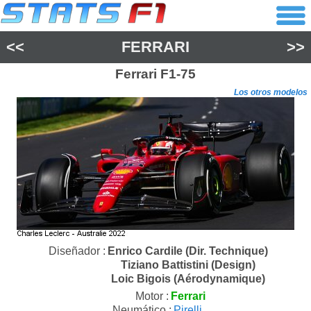
<<
FERRARI
>>
Ferrari
F1-75
Los otros modelos
Diseñador :
Enrico Cardile (Dir. Technique)
Tiziano Battistini (Design)
Loic Bigois (Aérodynamique)
Motor :
Ferrari
Neumático :
Pirelli