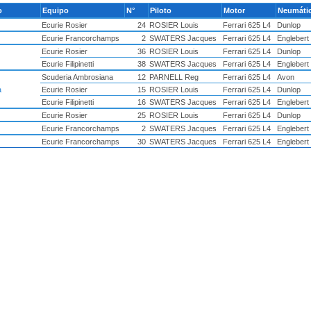
o
Equipo
N°
Piloto
Motor
Neumáti
Ecurie Rosier
24
ROSIER Louis
Ferrari 625 L4
Dunlop
Ecurie Francorchamps
2
SWATERS Jacques
Ferrari 625 L4
Englebert
Ecurie Rosier
36
ROSIER Louis
Ferrari 625 L4
Dunlop
Ecurie Filipinetti
38
SWATERS Jacques
Ferrari 625 L4
Englebert
Scuderia Ambrosiana
12
PARNELL Reg
Ferrari 625 L4
Avon
a
Ecurie Rosier
15
ROSIER Louis
Ferrari 625 L4
Dunlop
Ecurie Filipinetti
16
SWATERS Jacques
Ferrari 625 L4
Englebert
Ecurie Rosier
25
ROSIER Louis
Ferrari 625 L4
Dunlop
Ecurie Francorchamps
2
SWATERS Jacques
Ferrari 625 L4
Englebert
Ecurie Francorchamps
30
SWATERS Jacques
Ferrari 625 L4
Englebert