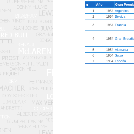
n
Año
Gran Premi
1
1954
Argentina
2
1954
Bélgica
3
1954
Francia
4
1954
Gran Bretañ
5
1954
Alemania
6
1954
Suiza
7
1954
España