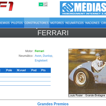
OFF
ON
FERRARI
Motor :
Ferrari
Neumático :
Avon
,
Dunlop
,
Englebert
c
Pole
M.vuel
Pod
Pts
Grandes Premios