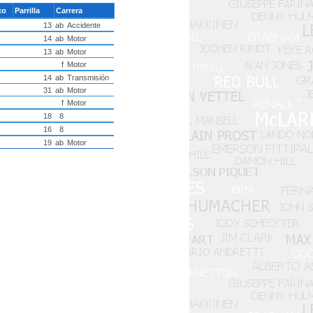
co
Parrilla
Carrera
13
ab
Accidente
14
ab
Motor
13
ab
Motor
f
Motor
14
ab
Transmisión
31
ab
Motor
f
Motor
18
8
16
8
19
ab
Motor