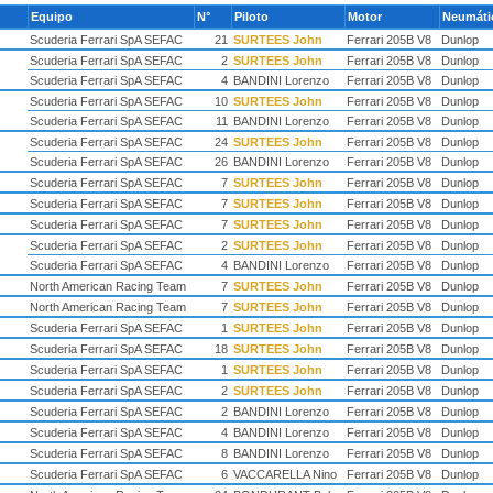
Equipo
N°
Piloto
Motor
Neumát
Scuderia Ferrari SpA SEFAC
21
SURTEES John
Ferrari 205B V8
Dunlop
Scuderia Ferrari SpA SEFAC
2
SURTEES John
Ferrari 205B V8
Dunlop
Scuderia Ferrari SpA SEFAC
4
BANDINI Lorenzo
Ferrari 205B V8
Dunlop
Scuderia Ferrari SpA SEFAC
10
SURTEES John
Ferrari 205B V8
Dunlop
Scuderia Ferrari SpA SEFAC
11
BANDINI Lorenzo
Ferrari 205B V8
Dunlop
Scuderia Ferrari SpA SEFAC
24
SURTEES John
Ferrari 205B V8
Dunlop
Scuderia Ferrari SpA SEFAC
26
BANDINI Lorenzo
Ferrari 205B V8
Dunlop
Scuderia Ferrari SpA SEFAC
7
SURTEES John
Ferrari 205B V8
Dunlop
Scuderia Ferrari SpA SEFAC
7
SURTEES John
Ferrari 205B V8
Dunlop
Scuderia Ferrari SpA SEFAC
7
SURTEES John
Ferrari 205B V8
Dunlop
Scuderia Ferrari SpA SEFAC
2
SURTEES John
Ferrari 205B V8
Dunlop
Scuderia Ferrari SpA SEFAC
4
BANDINI Lorenzo
Ferrari 205B V8
Dunlop
North American Racing Team
7
SURTEES John
Ferrari 205B V8
Dunlop
North American Racing Team
7
SURTEES John
Ferrari 205B V8
Dunlop
Scuderia Ferrari SpA SEFAC
1
SURTEES John
Ferrari 205B V8
Dunlop
Scuderia Ferrari SpA SEFAC
18
SURTEES John
Ferrari 205B V8
Dunlop
Scuderia Ferrari SpA SEFAC
1
SURTEES John
Ferrari 205B V8
Dunlop
Scuderia Ferrari SpA SEFAC
2
SURTEES John
Ferrari 205B V8
Dunlop
Scuderia Ferrari SpA SEFAC
2
BANDINI Lorenzo
Ferrari 205B V8
Dunlop
Scuderia Ferrari SpA SEFAC
4
BANDINI Lorenzo
Ferrari 205B V8
Dunlop
Scuderia Ferrari SpA SEFAC
8
BANDINI Lorenzo
Ferrari 205B V8
Dunlop
Scuderia Ferrari SpA SEFAC
6
VACCARELLA Nino
Ferrari 205B V8
Dunlop