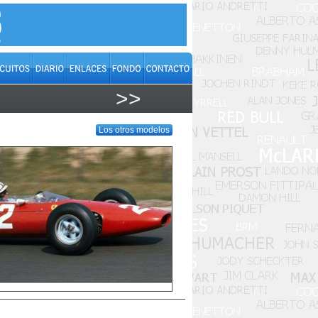
>>
Los otros modelos