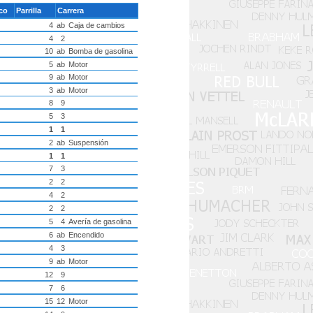
ico
Parrilla
Carrera
4
ab
Caja de cambios
4
2
10
ab
Bomba de gasolina
5
ab
Motor
9
ab
Motor
3
ab
Motor
8
9
5
3
1
1
2
ab
Suspensión
1
1
7
3
2
2
4
2
2
2
5
4
Avería de gasolina
6
ab
Encendido
4
3
9
ab
Motor
12
9
7
6
15
12
Motor