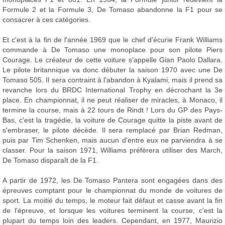
Formule 2 et la Formule 3, De Tomaso abandonne la F1 pour se
consacrer à ces catégories.
Et c'est à la fin de l'année 1969 que le chef d'écurie Frank Williams
commande à De Tomaso une monoplace pour son pilote Piers
Courage. Le créateur de cette voiture s'appelle Gian Paolo Dallara.
Le pilote britannique va donc débuter la saison 1970 avec une De
Tomaso 505. Il sera contraint à l'abandon à Kyalami, mais il prend sa
revanche lors du BRDC International Trophy en décrochant la 3e
place. En championnat, il ne peut réaliser de miracles, à Monaco, il
termine la course, mais à 22 tours de Rindt ! Lors du GP des Pays-
Bas, c'est la tragédie, la voiture de Courage quitte la piste avant de
s'embraser, le pilote décède. Il sera remplacé par Brian Redman,
puis par Tim Schenken, mais aucun d'entre eux ne parviendra à se
classer. Pour la saison 1971, Williams préfèrera utiliser des March,
De Tomaso disparaît de la F1.
A partir de 1972, les De Tomaso Pantera sont engagées dans des
épreuves comptant pour le championnat du monde de voitures de
sport. La moitié du temps, le moteur fait défaut et casse avant la fin
de l'épreuve, et lorsque les voitures terminent la course, c'est la
plupart du temps loin des leaders. Cependant, en 1977, Maurizio