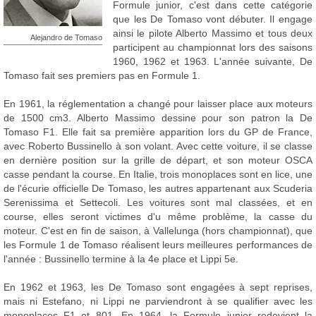
Formule junior, c'est dans cette catégorie
que les De Tomaso vont débuter. Il engage
ainsi le pilote Alberto Massimo et tous deux
Alejandro de Tomaso
participent au championnat lors des saisons
1960, 1962 et 1963. L'année suivante, De
Tomaso fait ses premiers pas en Formule 1.
En 1961, la réglementation a changé pour laisser place aux moteurs
de 1500 cm3. Alberto Massimo dessine pour son patron la De
Tomaso F1. Elle fait sa première apparition lors du GP de France,
avec Roberto Bussinello à son volant. Avec cette voiture, il se classe
en dernière position sur la grille de départ, et son moteur OSCA
casse pendant la course. En Italie, trois monoplaces sont en lice, une
de l'écurie officielle De Tomaso, les autres appartenant aux Scuderia
Serenissima et Settecoli. Les voitures sont mal classées, et en
course, elles seront victimes d'u même problème, la casse du
moteur. C'est en fin de saison, à Vallelunga (hors championnat), que
les Formule 1 de Tomaso réalisent leurs meilleures performances de
l'année : Bussinello termine à la 4e place et Lippi 5e.
En 1962 et 1963, les De Tomaso sont engagées à sept reprises,
mais ni Estefano, ni Lippi ne parviendront à se qualifier avec les
monoplaces F1 et 801. En 1964, la Formule junior redevient la