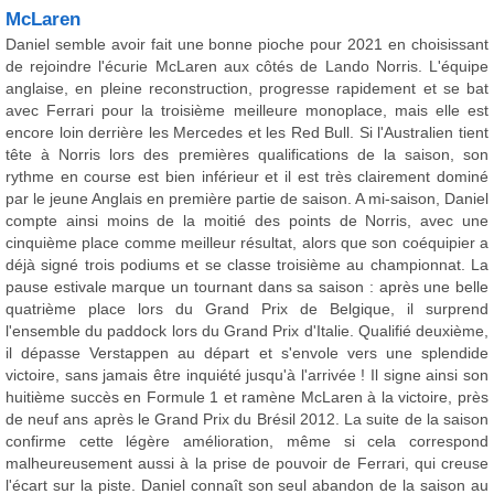
McLaren
Daniel semble avoir fait une bonne pioche pour 2021 en choisissant
de rejoindre l'écurie McLaren aux côtés de Lando Norris. L'équipe
anglaise, en pleine reconstruction, progresse rapidement et se bat
avec Ferrari pour la troisième meilleure monoplace, mais elle est
encore loin derrière les Mercedes et les Red Bull. Si l'Australien tient
tête à Norris lors des premières qualifications de la saison, son
rythme en course est bien inférieur et il est très clairement dominé
par le jeune Anglais en première partie de saison. A mi-saison, Daniel
compte ainsi moins de la moitié des points de Norris, avec une
cinquième place comme meilleur résultat, alors que son coéquipier a
déjà signé trois podiums et se classe troisième au championnat. La
pause estivale marque un tournant dans sa saison : après une belle
quatrième place lors du Grand Prix de Belgique, il surprend
l'ensemble du paddock lors du Grand Prix d'Italie. Qualifié deuxième,
il dépasse Verstappen au départ et s'envole vers une splendide
victoire, sans jamais être inquiété jusqu'à l'arrivée ! Il signe ainsi son
huitième succès en Formule 1 et ramène McLaren à la victoire, près
de neuf ans après le Grand Prix du Brésil 2012. La suite de la saison
confirme cette légère amélioration, même si cela correspond
malheureusement aussi à la prise de pouvoir de Ferrari, qui creuse
l'écart sur la piste. Daniel connaît son seul abandon de la saison au