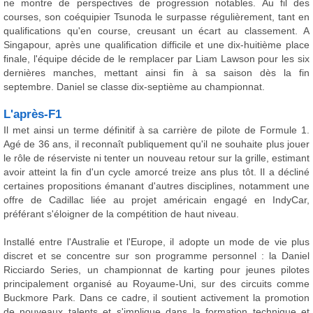
ne montre de perspectives de progression notables. Au fil des
courses, son coéquipier Tsunoda le surpasse régulièrement, tant en
qualifications qu'en course, creusant un écart au classement. A
Singapour, après une qualification difficile et une dix-huitième place
finale, l'équipe décide de le remplacer par Liam Lawson pour les six
dernières manches, mettant ainsi fin à sa saison dès la fin
septembre. Daniel se classe dix-septième au championnat.
L'après-F1
Il met ainsi un terme définitif à sa carrière de pilote de Formule 1.
Agé de 36 ans, il reconnaît publiquement qu'il ne souhaite plus jouer
le rôle de réserviste ni tenter un nouveau retour sur la grille, estimant
avoir atteint la fin d'un cycle amorcé treize ans plus tôt. Il a décliné
certaines propositions émanant d'autres disciplines, notamment une
offre de Cadillac liée au projet américain engagé en IndyCar,
préférant s'éloigner de la compétition de haut niveau.
Installé entre l'Australie et l'Europe, il adopte un mode de vie plus
discret et se concentre sur son programme personnel : la Daniel
Ricciardo Series, un championnat de karting pour jeunes pilotes
principalement organisé au Royaume-Uni, sur des circuits comme
Buckmore Park. Dans ce cadre, il soutient activement la promotion
de nouveaux talents et s'implique dans la formation technique et