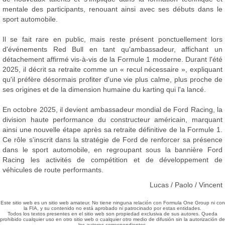
mentale des participants, renouant ainsi avec ses débuts dans le
sport automobile.
Il se fait rare en public, mais reste présent ponctuellement lors
d'événements Red Bull en tant qu'ambassadeur, affichant un
détachement affirmé vis-à-vis de la Formule 1 moderne. Durant l'été
2025, il décrit sa retraite comme un « recul nécessaire », expliquant
qu'il préfère désormais profiter d'une vie plus calme, plus proche de
ses origines et de la dimension humaine du karting qui l'a lancé.
En octobre 2025, il devient ambassadeur mondial de Ford Racing, la
division haute performance du constructeur américain, marquant
ainsi une nouvelle étape après sa retraite définitive de la Formule 1.
Ce rôle s'inscrit dans la stratégie de Ford de renforcer sa présence
dans le sport automobile, en regroupant sous la bannière Ford
Racing les activités de compétition et de développement de
véhicules de route performants.
Lucas / Paolo / Vincent
Este sitio web es un sitio web amateur. No tiene ninguna relación con Formula One Group ni con
la FIA, y su contenido no está aprobado ni patrocinado por estas entidades.
Todos los textos presentes en el sitio web son propiedad exclusiva de sus autores. Queda
prohibido cualquier uso en otro sitio web o cualquier otro medio de difusión sin la autorización de
los autores correspondientes.