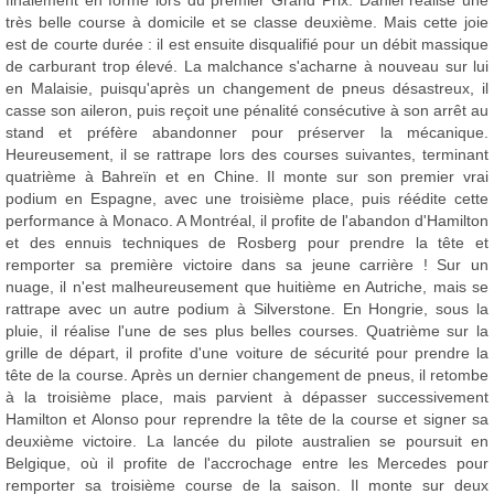
finalement en forme lors du premier Grand Prix. Daniel réalise une
très belle course à domicile et se classe deuxième. Mais cette joie
est de courte durée : il est ensuite disqualifié pour un débit massique
de carburant trop élevé. La malchance s'acharne à nouveau sur lui
en Malaisie, puisqu'après un changement de pneus désastreux, il
casse son aileron, puis reçoit une pénalité consécutive à son arrêt au
stand et préfère abandonner pour préserver la mécanique.
Heureusement, il se rattrape lors des courses suivantes, terminant
quatrième à Bahreïn et en Chine. Il monte sur son premier vrai
podium en Espagne, avec une troisième place, puis réédite cette
performance à Monaco. A Montréal, il profite de l'abandon d'Hamilton
et des ennuis techniques de Rosberg pour prendre la tête et
remporter sa première victoire dans sa jeune carrière ! Sur un
nuage, il n'est malheureusement que huitième en Autriche, mais se
rattrape avec un autre podium à Silverstone. En Hongrie, sous la
pluie, il réalise l'une de ses plus belles courses. Quatrième sur la
grille de départ, il profite d'une voiture de sécurité pour prendre la
tête de la course. Après un dernier changement de pneus, il retombe
à la troisième place, mais parvient à dépasser successivement
Hamilton et Alonso pour reprendre la tête de la course et signer sa
deuxième victoire. La lancée du pilote australien se poursuit en
Belgique, où il profite de l'accrochage entre les Mercedes pour
remporter sa troisième course de la saison. Il monte sur deux