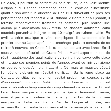
En 2024, il poursuit sa carrière au sein de RB, la nouvelle identité
d'AlphaTauri. L'année commence dans un contexte d'incertitude
quant à son avenir, la direction de Red Bull surveillant de près ses
performances par rapport à Yuki Tsunoda. A Bahreïn et à Djeddah, il
termine respectivement treizième et seizième, puis réalise une
course plus consistante en Australie, se classant douzième, sans
toutefois parvenir à intégrer le top 10 malgré un rythme stable. En
avril, la série asiatique s'avère compliquée. Il abandonne dès le
premier tour au Japon après un accrochage, puis est contraint de se
retirer à nouveau en Chine à la suite d'un contact avec Lance Stroll
sous voiture de sécurité. Le Grand Prix de Miami apporte un peu de
répit : quatrième des qualifications du sprint, il conserve cette place
et marque ses premiers points de l'année, avant de finir quinzième
en course longue. A Imola, il atteint la Q3, mais un mauvais départ
l'empêche d'obtenir un résultat significatif. Sa huitième place au
Canada constitue son premier résultat probant en course, suivie
d'une neuvième place en Autriche, deux performances qui montrent
une amélioration temporaire du comportement de sa voiture. Durant
l'été, Daniel marque encore un point à Spa en terminant dixième,
mais il peine à maintenir le même rythme lors de la tournée
européenne. Entre les Grands Prix de Hongrie et d'Italie, ses
arrivées fluctuent entre la douzième et la treizième place, sans qu'il