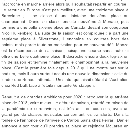
l'accroche en marche arrière alors qu'il souhaitait repartir en course !
Le retour en Europe n'est pas meilleur, avec une treizième place à
Barcelone ; il se classe à une lointaine douzième place au
championnat. Daniel se classe ensuite neuvième à Monaco, puis
termine à une belle sixième place au Canada, devant son coéquipier
Nico Hülkenberg. La suite de la saison est compliquée : à part une
septième place à Silverstone, il enchaîne six courses hors des
points, mais garde toute sa motivation pour ce nouveau défi. Monza
est la récompense de sa saison, puisqu'une course sans faute lui
offre une belle quatrième place. Il décroche encore deux top-six en
fin de saison et termine finalement le championnat à la neuvième
place. C'est la première fois depuis 2013 qu'il ne monte pas sur le
podium, mais il aura surtout acquis une nouvelle dimension : celle du
leader que Renault attendait. Un statut qui faisait défaut à l'Australien
chez Red Bull, face à l'étoile montante Verstappen.
Renault a de grandes ambitions pour 2020 : retrouver la quatrième
place de 2018, voire mieux. Le début de saison, retardé en raison de
la pandémie de coronavirus, est très actif en coulisses, avec un
grand jeu de chaises musicales concernant les transferts. Dans la
foulée de l'annonce de l'arrivée de Carlos Sainz chez Ferrari, Daniel
annonce à son tour qu'il prendra sa place et rejoindra McLaren en