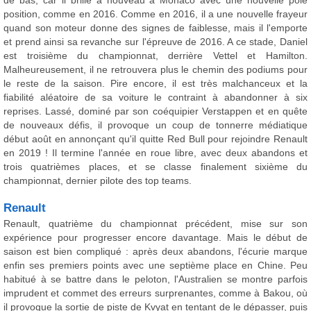
de bas, car il brille à nouveau à Monaco avec une nouvelle pole
position, comme en 2016. Comme en 2016, il a une nouvelle frayeur
quand son moteur donne des signes de faiblesse, mais il l'emporte
et prend ainsi sa revanche sur l'épreuve de 2016. A ce stade, Daniel
est troisième du championnat, derrière Vettel et Hamilton.
Malheureusement, il ne retrouvera plus le chemin des podiums pour
le reste de la saison. Pire encore, il est très malchanceux et la
fiabilité aléatoire de sa voiture le contraint à abandonner à six
reprises. Lassé, dominé par son coéquipier Verstappen et en quête
de nouveaux défis, il provoque un coup de tonnerre médiatique
début août en annonçant qu'il quitte Red Bull pour rejoindre Renault
en 2019 ! Il termine l'année en roue libre, avec deux abandons et
trois quatrièmes places, et se classe finalement sixième du
championnat, dernier pilote des top teams.
Renault
Renault, quatrième du championnat précédent, mise sur son
expérience pour progresser encore davantage. Mais le début de
saison est bien compliqué : après deux abandons, l'écurie marque
enfin ses premiers points avec une septième place en Chine. Peu
habitué à se battre dans le peloton, l'Australien se montre parfois
imprudent et commet des erreurs surprenantes, comme à Bakou, où
il provoque la sortie de piste de Kvyat en tentant de le dépasser, puis