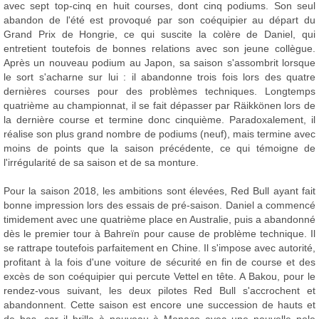
avec sept top-cinq en huit courses, dont cinq podiums. Son seul
abandon de l'été est provoqué par son coéquipier au départ du
Grand Prix de Hongrie, ce qui suscite la colère de Daniel, qui
entretient toutefois de bonnes relations avec son jeune collègue.
Après un nouveau podium au Japon, sa saison s'assombrit lorsque
le sort s'acharne sur lui : il abandonne trois fois lors des quatre
dernières courses pour des problèmes techniques. Longtemps
quatrième au championnat, il se fait dépasser par Räikkönen lors de
la dernière course et termine donc cinquième. Paradoxalement, il
réalise son plus grand nombre de podiums (neuf), mais termine avec
moins de points que la saison précédente, ce qui témoigne de
l'irrégularité de sa saison et de sa monture.
Pour la saison 2018, les ambitions sont élevées, Red Bull ayant fait
bonne impression lors des essais de pré-saison. Daniel a commencé
timidement avec une quatrième place en Australie, puis a abandonné
dès le premier tour à Bahreïn pour cause de problème technique. Il
se rattrape toutefois parfaitement en Chine. Il s'impose avec autorité,
profitant à la fois d'une voiture de sécurité en fin de course et des
excès de son coéquipier qui percute Vettel en tête. A Bakou, pour le
rendez-vous suivant, les deux pilotes Red Bull s'accrochent et
abandonnent. Cette saison est encore une succession de hauts et