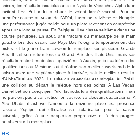
saison, les résultats insatisfaisants de Nyck de Vries chez AlphaTauri
incitent Red Bull à lui attribuer le volant laissé vacant. Pour sa
première course au volant de l'AT04, il termine treizième en Hongrie,
une performance jugée solide pour un pilote revenant en compétition
après une longue pause. En Belgique, il se classe seizième dans une
course perturbée. En août, une fracture du métacarpe de la main
gauche lors des essais aux Pays-Bas l'éloigne temporairement des
pistes, et le jeune Liam Lawson le remplace sur plusieurs Grands
Prix. Il fait son retour lors du Grand Prix des Etats-Unis, mais ses
résultats restent modestes : quinzième à Austin, puis quatrième des
qualifications au Mexique, où il réalise son meilleur week-end de la
saison avec une septième place à l'arrivée, soit le meilleur résultat
d'AlphaTauri en 2023. La suite du calendrier est mitigée. Au Brésil,
une collision au départ le relègue hors des points. A Las Vegas,
Daniel bat son coéquipier Yuki Tsunoda lors des qualifications, mais
ne parvient pas à concrétiser en course, se classant quatorzième. A
Abu Dhabi, il achève l'année à la onzième place. Sa présence
rassure l'équipe, qui officialise sa titularisation pour la saison
suivante, grâce à une adaptation progressive et à des progrès
notables sur la monoplace.
RB