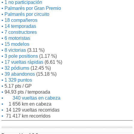
1 no participación
Palmarés por Gran Premio
Palmarés por circuito
18 compañeros
14 temporadas
7 constructores
6 motoristas
15 modelos
8 victorias
(3.11 %)
3 pole positions
(1.17 %)
17 vueltas rápidas
(6.61 %)
32 pódiums
(12.45 %)
39 abandonos
(15.18 %)
1 329 puntos
5.17 pts / GP
94.93 pts / temporada
340 vueltas en cabeza
1 656 km en cabeza
14 129 vueltas recorridas
71 417 km recorridos