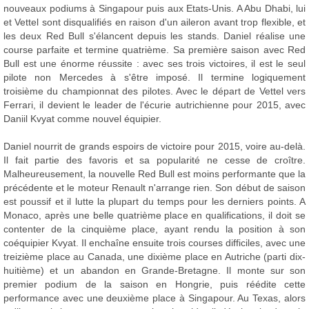
nouveaux podiums à Singapour puis aux Etats-Unis. A Abu Dhabi, lui
et Vettel sont disqualifiés en raison d'un aileron avant trop flexible, et
les deux Red Bull s'élancent depuis les stands. Daniel réalise une
course parfaite et termine quatrième. Sa première saison avec Red
Bull est une énorme réussite : avec ses trois victoires, il est le seul
pilote non Mercedes à s'être imposé. Il termine logiquement
troisième du championnat des pilotes. Avec le départ de Vettel vers
Ferrari, il devient le leader de l'écurie autrichienne pour 2015, avec
Daniil Kvyat comme nouvel équipier.
Daniel nourrit de grands espoirs de victoire pour 2015, voire au-delà.
Il fait partie des favoris et sa popularité ne cesse de croître.
Malheureusement, la nouvelle Red Bull est moins performante que la
précédente et le moteur Renault n'arrange rien. Son début de saison
est poussif et il lutte la plupart du temps pour les derniers points. A
Monaco, après une belle quatrième place en qualifications, il doit se
contenter de la cinquième place, ayant rendu la position à son
coéquipier Kvyat. Il enchaîne ensuite trois courses difficiles, avec une
treizième place au Canada, une dixième place en Autriche (parti dix-
huitième) et un abandon en Grande-Bretagne. Il monte sur son
premier podium de la saison en Hongrie, puis réédite cette
performance avec une deuxième place à Singapour. Au Texas, alors