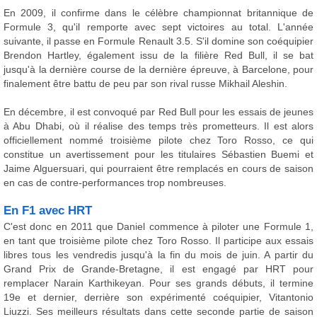
En 2009, il confirme dans le célèbre championnat britannique de
Formule 3, qu'il remporte avec sept victoires au total. L'année
suivante, il passe en Formule Renault 3.5. S'il domine son coéquipier
Brendon Hartley, également issu de la filière Red Bull, il se bat
jusqu'à la dernière course de la dernière épreuve, à Barcelone, pour
finalement être battu de peu par son rival russe Mikhail Aleshin.
En décembre, il est convoqué par Red Bull pour les essais de jeunes
à Abu Dhabi, où il réalise des temps très prometteurs. Il est alors
officiellement nommé troisième pilote chez Toro Rosso, ce qui
constitue un avertissement pour les titulaires Sébastien Buemi et
Jaime Alguersuari, qui pourraient être remplacés en cours de saison
en cas de contre-performances trop nombreuses.
En F1 avec HRT
C'est donc en 2011 que Daniel commence à piloter une Formule 1,
en tant que troisième pilote chez Toro Rosso. Il participe aux essais
libres tous les vendredis jusqu'à la fin du mois de juin. A partir du
Grand Prix de Grande-Bretagne, il est engagé par HRT pour
remplacer Narain Karthikeyan. Pour ses grands débuts, il termine
19e et dernier, derrière son expérimenté coéquipier, Vitantonio
Liuzzi. Ses meilleurs résultats dans cette seconde partie de saison