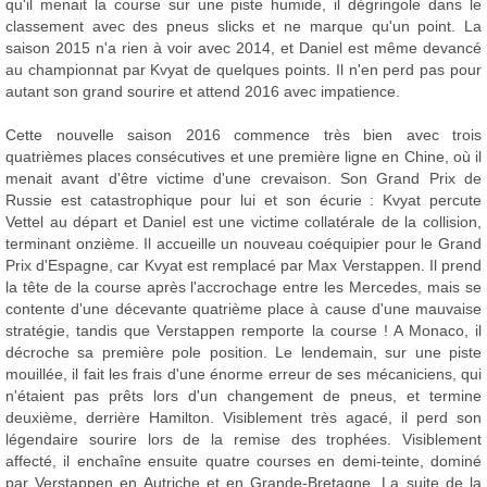
qu'il menait la course sur une piste humide, il dégringole dans le
classement avec des pneus slicks et ne marque qu'un point. La
saison 2015 n'a rien à voir avec 2014, et Daniel est même devancé
au championnat par Kvyat de quelques points. Il n'en perd pas pour
autant son grand sourire et attend 2016 avec impatience.
Cette nouvelle saison 2016 commence très bien avec trois
quatrièmes places consécutives et une première ligne en Chine, où il
menait avant d'être victime d'une crevaison. Son Grand Prix de
Russie est catastrophique pour lui et son écurie : Kvyat percute
Vettel au départ et Daniel est une victime collatérale de la collision,
terminant onzième. Il accueille un nouveau coéquipier pour le Grand
Prix d'Espagne, car Kvyat est remplacé par Max Verstappen. Il prend
la tête de la course après l'accrochage entre les Mercedes, mais se
contente d'une décevante quatrième place à cause d'une mauvaise
stratégie, tandis que Verstappen remporte la course ! A Monaco, il
décroche sa première pole position. Le lendemain, sur une piste
mouillée, il fait les frais d'une énorme erreur de ses mécaniciens, qui
n'étaient pas prêts lors d'un changement de pneus, et termine
deuxième, derrière Hamilton. Visiblement très agacé, il perd son
légendaire sourire lors de la remise des trophées. Visiblement
affecté, il enchaîne ensuite quatre courses en demi-teinte, dominé
par Verstappen en Autriche et en Grande-Bretagne. La suite de la