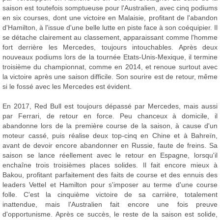
saison est toutefois somptueuse pour l'Australien, avec cinq podiums
en six courses, dont une victoire en Malaisie, profitant de l'abandon
d'Hamilton, à l'issue d'une belle lutte en piste face à son coéquipier. Il
se détache clairement au classement, apparaissant comme l'homme
fort derrière les Mercedes, toujours intouchables. Après deux
nouveaux podiums lors de la tournée Etats-Unis-Mexique, il termine
troisième du championnat, comme en 2014, et renoue surtout avec
la victoire après une saison difficile. Son sourire est de retour, même
si le fossé avec les Mercedes est évident.
En 2017, Red Bull est toujours dépassé par Mercedes, mais aussi
par Ferrari, de retour en force. Peu chanceux à domicile, il
abandonne lors de la première course de la saison, à cause d'un
moteur cassé, puis réalise deux top-cinq en Chine et à Bahreïn,
avant de devoir encore abandonner en Russie, faute de freins. Sa
saison se lance réellement avec le retour en Espagne, lorsqu'il
enchaîne trois troisièmes places solides. Il fait encore mieux à
Bakou, profitant parfaitement des faits de course et des ennuis des
leaders Vettel et Hamilton pour s'imposer au terme d'une course
folle. C'est la cinquième victoire de sa carrière, totalement
inattendue, mais l'Australien fait encore une fois preuve
d'opportunisme. Après ce succès, le reste de la saison est solide,