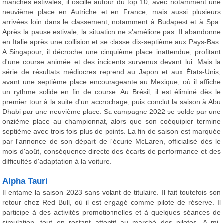
manches estivales, il oscille autour du top 10, avec notamment une
neuvième place en Autriche et en France, mais aussi plusieurs
arrivées loin dans le classement, notamment à Budapest et à Spa.
Après la pause estivale, la situation ne s'améliore pas. Il abandonne
en Italie après une collision et se classe dix-septième aux Pays-Bas.
A Singapour, il décroche une cinquième place inattendue, profitant
d'une course animée et des incidents survenus devant lui. Mais la
série de résultats médiocres reprend au Japon et aux États-Unis,
avant une septième place encourageante au Mexique, où il affiche
un rythme solide en fin de course. Au Brésil, il est éliminé dès le
premier tour à la suite d'un accrochage, puis conclut la saison à Abu
Dhabi par une neuvième place. Sa campagne 2022 se solde par une
onzième place au championnat, alors que son coéquipier termine
septième avec trois fois plus de points. La fin de saison est marquée
par l'annonce de son départ de l'écurie McLaren, officialisé dès le
mois d'août, conséquence directe des écarts de performance et des
difficultés d'adaptation à la voiture.
Alpha Tauri
Il entame la saison 2023 sans volant de titulaire. Il fait toutefois son
retour chez Red Bull, où il est engagé comme pilote de réserve. Il
participe à des activités promotionnelles et à quelques séances de
simulation, tout en restant attentif au marché des pilotes. A mi-