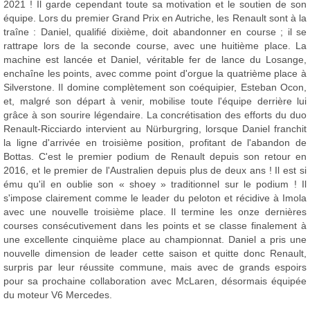
2021 ! Il garde cependant toute sa motivation et le soutien de son
équipe. Lors du premier Grand Prix en Autriche, les Renault sont à la
traîne : Daniel, qualifié dixième, doit abandonner en course ; il se
rattrape lors de la seconde course, avec une huitième place. La
machine est lancée et Daniel, véritable fer de lance du Losange,
enchaîne les points, avec comme point d'orgue la quatrième place à
Silverstone. Il domine complètement son coéquipier, Esteban Ocon,
et, malgré son départ à venir, mobilise toute l'équipe derrière lui
grâce à son sourire légendaire. La concrétisation des efforts du duo
Renault-Ricciardo intervient au Nürburgring, lorsque Daniel franchit
la ligne d'arrivée en troisième position, profitant de l'abandon de
Bottas. C'est le premier podium de Renault depuis son retour en
2016, et le premier de l'Australien depuis plus de deux ans ! Il est si
ému qu'il en oublie son « shoey » traditionnel sur le podium ! Il
s'impose clairement comme le leader du peloton et récidive à Imola
avec une nouvelle troisième place. Il termine les onze dernières
courses consécutivement dans les points et se classe finalement à
une excellente cinquième place au championnat. Daniel a pris une
nouvelle dimension de leader cette saison et quitte donc Renault,
surpris par leur réussite commune, mais avec de grands espoirs
pour sa prochaine collaboration avec McLaren, désormais équipée
du moteur V6 Mercedes.