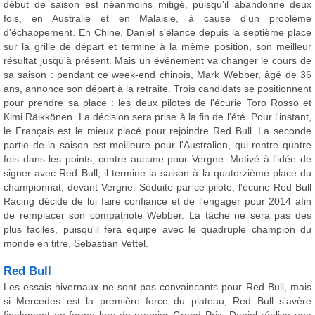
début de saison est néanmoins mitigé, puisqu'il abandonne deux
fois, en Australie et en Malaisie, à cause d'un problème
d'échappement. En Chine, Daniel s'élance depuis la septième place
sur la grille de départ et termine à la même position, son meilleur
résultat jusqu'à présent. Mais un événement va changer le cours de
sa saison : pendant ce week-end chinois, Mark Webber, âgé de 36
ans, annonce son départ à la retraite. Trois candidats se positionnent
pour prendre sa place : les deux pilotes de l'écurie Toro Rosso et
Kimi Räikkönen. La décision sera prise à la fin de l'été. Pour l'instant,
le Français est le mieux placé pour rejoindre Red Bull. La seconde
partie de la saison est meilleure pour l'Australien, qui rentre quatre
fois dans les points, contre aucune pour Vergne. Motivé à l'idée de
signer avec Red Bull, il termine la saison à la quatorzième place du
championnat, devant Vergne. Séduite par ce pilote, l'écurie Red Bull
Racing décide de lui faire confiance et de l'engager pour 2014 afin
de remplacer son compatriote Webber. La tâche ne sera pas des
plus faciles, puisqu'il fera équipe avec le quadruple champion du
monde en titre, Sebastian Vettel.
Red Bull
Les essais hivernaux ne sont pas convaincants pour Red Bull, mais
si Mercedes est la première force du plateau, Red Bull s'avère