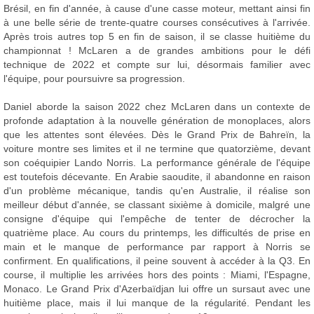
Brésil, en fin d'année, à cause d'une casse moteur, mettant ainsi fin
à une belle série de trente-quatre courses consécutives à l'arrivée.
Après trois autres top 5 en fin de saison, il se classe huitième du
championnat ! McLaren a de grandes ambitions pour le défi
technique de 2022 et compte sur lui, désormais familier avec
l'équipe, pour poursuivre sa progression.
Daniel aborde la saison 2022 chez McLaren dans un contexte de
profonde adaptation à la nouvelle génération de monoplaces, alors
que les attentes sont élevées. Dès le Grand Prix de Bahreïn, la
voiture montre ses limites et il ne termine que quatorzième, devant
son coéquipier Lando Norris. La performance générale de l'équipe
est toutefois décevante. En Arabie saoudite, il abandonne en raison
d'un problème mécanique, tandis qu'en Australie, il réalise son
meilleur début d'année, se classant sixième à domicile, malgré une
consigne d'équipe qui l'empêche de tenter de décrocher la
quatrième place. Au cours du printemps, les difficultés de prise en
main et le manque de performance par rapport à Norris se
confirment. En qualifications, il peine souvent à accéder à la Q3. En
course, il multiplie les arrivées hors des points : Miami, l'Espagne,
Monaco. Le Grand Prix d'Azerbaïdjan lui offre un sursaut avec une
huitième place, mais il lui manque de la régularité. Pendant les