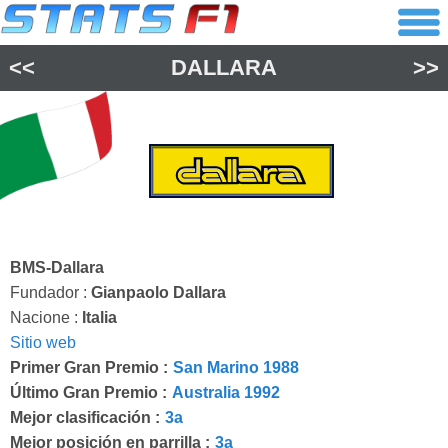
<<
DALLARA
>>
BMS-Dallara
Fundador :
Gianpaolo Dallara
Nacione :
Italia
Sitio web
Primer Gran Premio :
San Marino 1988
Último Gran Premio :
Australia 1992
Mejor clasificación :
3a
Mejor posición en parrilla :
3a