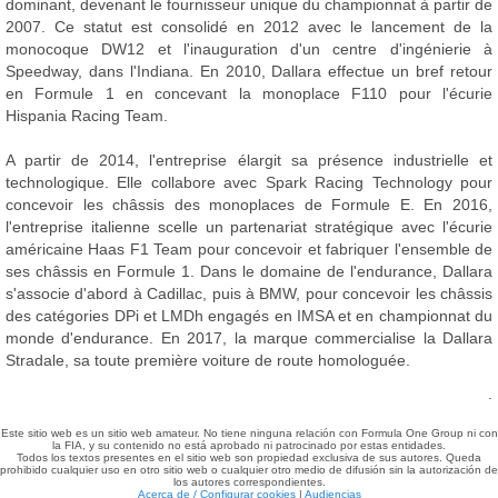
dominant, devenant le fournisseur unique du championnat à partir de
2007. Ce statut est consolidé en 2012 avec le lancement de la
monocoque DW12 et l'inauguration d'un centre d'ingénierie à
Speedway, dans l'Indiana. En 2010, Dallara effectue un bref retour
en Formule 1 en concevant la monoplace F110 pour l'écurie
Hispania Racing Team.
A partir de 2014, l'entreprise élargit sa présence industrielle et
technologique. Elle collabore avec Spark Racing Technology pour
concevoir les châssis des monoplaces de Formule E. En 2016,
l'entreprise italienne scelle un partenariat stratégique avec l'écurie
américaine Haas F1 Team pour concevoir et fabriquer l'ensemble de
ses châssis en Formule 1. Dans le domaine de l'endurance, Dallara
s'associe d'abord à Cadillac, puis à BMW, pour concevoir les châssis
des catégories DPi et LMDh engagés en IMSA et en championnat du
monde d'endurance. En 2017, la marque commercialise la Dallara
Stradale, sa toute première voiture de route homologuée.
.
Este sitio web es un sitio web amateur. No tiene ninguna relación con Formula One Group ni con
la FIA, y su contenido no está aprobado ni patrocinado por estas entidades.
Todos los textos presentes en el sitio web son propiedad exclusiva de sus autores. Queda
prohibido cualquier uso en otro sitio web o cualquier otro medio de difusión sin la autorización de
los autores correspondientes.
Acerca de / Configurar cookies
|
Audiencias