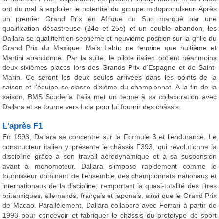
ont du mal à exploiter le potentiel du groupe motopropulseur. Après
un premier Grand Prix en Afrique du Sud marqué par une
qualification désastreuse (24e et 25e) et un double abandon, les
Dallara se qualifient en septième et neuvième position sur la grille du
Grand Prix du Mexique. Mais Lehto ne termine que huitième et
Martini abandonne. Par la suite, le pilote italien obtient néanmoins
deux sixièmes places lors des Grands Prix d'Espagne et de Saint-
Marin. Ce seront les deux seules arrivées dans les points de la
saison et l'équipe se classe dixième du championnat. A la fin de la
saison, BMS Scuderia Italia met un terme à sa collaboration avec
Dallara et se tourne vers Lola pour lui fournir des châssis.
L'après F1
En 1993, Dallara se concentre sur la Formule 3 et l'endurance. Le
constructeur italien y présente le châssis F393, qui révolutionne la
discipline grâce à son travail aérodynamique et à sa suspension
avant à monomoteur. Dallara s'impose rapidement comme le
fournisseur dominant de l'ensemble des championnats nationaux et
internationaux de la discipline, remportant la quasi-totalité des titres
britanniques, allemands, français et japonais, ainsi que le Grand Prix
de Macao. Parallèlement, Dallara collabore avec Ferrari à partir de
1993 pour concevoir et fabriquer le châssis du prototype de sport