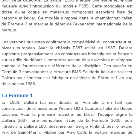
pour cette catégorie. La saison 1985 marque une étape technique
majeure avec l'introduction du modèle F385. Cette monoplace est
dotée d'une coque en matériaux composites associant fibre de
carbone et kevlar. Ce modèle s'impose dans le championnat italien
de Formule 3 et marque le début de l'expansion internationale de la
marque.
Les versions suivantes confirment la compétitivité du constructeur au
niveau européen. Avec le châssis F387 utilisé en 1987, Dallara
supplante progressivement les constructeurs britanniques et français
sur la grille de départ. L'entreprise accumule les victoires et s'impose
comme le fournisseur de référence de la discipline. Ces succès en
Formule 3 convainquent la structure BMS Scuderia Italia de solliciter
Dallara pour concevoir et fabriquer un châssis de Formule 1 en vue
de la saison 1988.
La Formule 1
En 1988, Dallara fait ses débuts en Formule 1 en tant que
constructeur de châssis pour l'écurie BMS Scuderia Italia de Beppe
Lucchini. Pour la première manche, au Brésil, l'équipe aligne la
Dallara 3087, une monoplace issue de la Formule 3000, puis
introduit la Dallara 188, dessinée par Sergio Rinland, dès le Grand
Prix de Saint-Marin. Pilotée par Alex Caffi, la voiture manque de