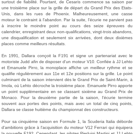
surtout de fiabilité. Pourtant, de Cesaris commence sa saison par
une troisième place sur la grille de départ du Grand Prix des Etats-
Unis, dans les rues de Phoenix. Malheureusement, une casse
moteur le contraint à l'abandon. Par la suite, l'écurie ne parvient pas
à inscrire le moindre point au cours des seize épreuves du
calendrier, enregistrant deux non-qualifications, vingt-trois abandons,
une disqualification et seulement six arrivées, dont deux dixièmes
places comme meilleurs résultats.
En 1991, Dallara conçoit la F191 et signe un partenariat avec le
motoriste Judd afin de disposer d'un moteur V10. Confiée à JJ Lehto
et Emanuele Pirro, la monoplace affiche un meilleur rythme et se
qualifie régulièrement aux 11e et 12e positions sur la grille. Le point
culminant de la saison intervient dès le Grand Prix de Saint-Marin, à
Imola, où Lehto décroche la troisième place. Emanuele Pirro apporte
un point supplémentaire en se classant sixième au Grand Prix de
Monaco. Pour la deuxième partie de la saison, l'écurie termine
souvent aux portes des points, mais avec un total de cinq points,
Dallara se classe huitième du championnat des constructeurs.
Pour sa cinquième saison en Formule 1, la Scuderia Italia déborde
d'ambitions grâce à l'acquisition du moteur V12 Ferrari qui équipera
la nouvelle F192. Cependant, les pilotes Pierluigi Martini et JJ Lehto