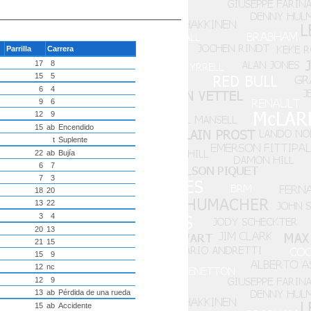
Parrilla
Carrera
17
8
15
5
6
4
9
6
12
9
15
ab
Encendido
t
Suplente
22
ab
Bujía
6
7
7
3
18
20
13
22
3
4
20
13
21
15
15
9
12
nc
12
9
13
ab
Pérdida de una rueda
15
ab
Accidente