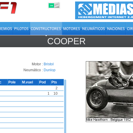
OFF
ON
COOPER
Motor :
Bristol
Neumático :
Dunlop
ic
Pole
M.vuel
Pod
Pts
2
1
10