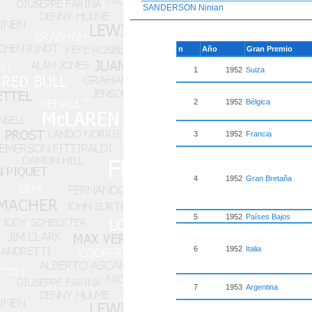
SANDERSON Ninian
n
Año
Gran Premio
1
1952
Suiza
2
1952
Bélgica
3
1952
Francia
4
1952
Gran Bretaña
5
1952
Países Bajos
6
1952
Italia
7
1953
Argentina