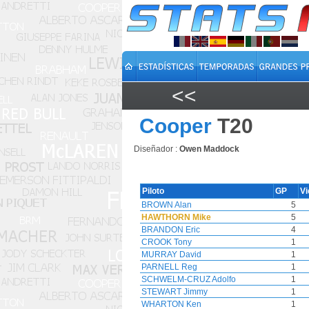
<<
Cooper
T20
Diseñador :
Owen Maddock
Piloto
GP
V
BROWN Alan
5
HAWTHORN Mike
5
BRANDON Eric
4
CROOK Tony
1
MURRAY David
1
PARNELL Reg
1
SCHWELM-CRUZ Adolfo
1
STEWART Jimmy
1
WHARTON Ken
1