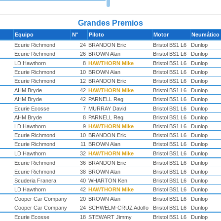
Grandes Premios
Equipo
N°
Piloto
Motor
Neumático
Ecurie Richmond
24
BRANDON Eric
Bristol BS1 L6
Dunlop
Ecurie Richmond
26
BROWN Alan
Bristol BS1 L6
Dunlop
LD Hawthorn
8
HAWTHORN Mike
Bristol BS1 L6
Dunlop
Ecurie Richmond
10
BROWN Alan
Bristol BS1 L6
Dunlop
Ecurie Richmond
12
BRANDON Eric
Bristol BS1 L6
Dunlop
AHM Bryde
42
HAWTHORN Mike
Bristol BS1 L6
Dunlop
AHM Bryde
42
PARNELL Reg
Bristol BS1 L6
Dunlop
Ecurie Ecosse
7
MURRAY David
Bristol BS1 L6
Dunlop
AHM Bryde
8
PARNELL Reg
Bristol BS1 L6
Dunlop
LD Hawthorn
9
HAWTHORN Mike
Bristol BS1 L6
Dunlop
Ecurie Richmond
10
BRANDON Eric
Bristol BS1 L6
Dunlop
Ecurie Richmond
11
BROWN Alan
Bristol BS1 L6
Dunlop
LD Hawthorn
32
HAWTHORN Mike
Bristol BS1 L6
Dunlop
Ecurie Richmond
36
BRANDON Eric
Bristol BS1 L6
Dunlop
Ecurie Richmond
38
BROWN Alan
Bristol BS1 L6
Dunlop
Scuderia Franera
40
WHARTON Ken
Bristol BS1 L6
Dunlop
LD Hawthorn
42
HAWTHORN Mike
Bristol BS1 L6
Dunlop
Cooper Car Company
20
BROWN Alan
Bristol BS1 L6
Dunlop
Cooper Car Company
24
SCHWELM-CRUZ Adolfo
Bristol BS1 L6
Dunlop
Ecurie Ecosse
18
STEWART Jimmy
Bristol BS1 L6
Dunlop