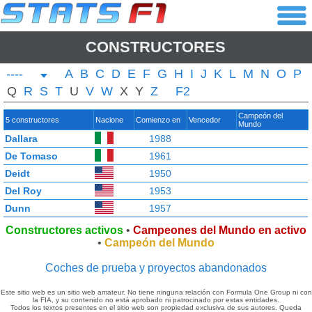
CONSTRUCTORES
----
A
B
C
D
E
F
G
H
I
J
K
L
M
N
O
P
Q
R
S
T
U
V
W
X
Y
Z
F2
Campeón del
5 constructores
Nacione
Comienzo en
Vencedor
Mundo
Dallara
1988
De Tomaso
1961
Deidt
1950
Del Roy
1953
Dunn
1957
Constructores activos
•
Campeones del Mundo en activo
•
Campeón del Mundo
Coches de prueba y proyectos abandonados
Este sitio web es un sitio web amateur. No tiene ninguna relación con Formula One Group ni con
la FIA, y su contenido no está aprobado ni patrocinado por estas entidades.
Todos los textos presentes en el sitio web son propiedad exclusiva de sus autores. Queda