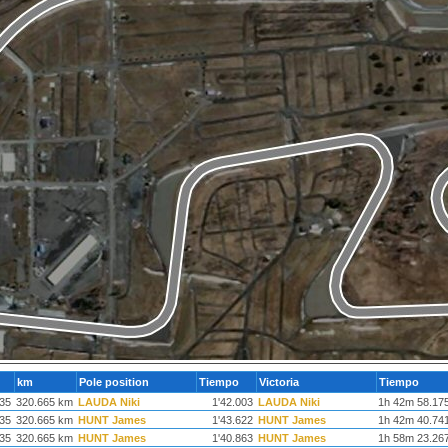
km
Pole position
Tiempo
Victoria
Tiempo
35
320.665 km
LAUDA Niki
1'42.003
LAUDA Niki
1h 42m 58.17
35
320.665 km
HUNT James
1'43.622
HUNT James
1h 42m 40.74
35
320.665 km
HUNT James
1'40.863
HUNT James
1h 58m 23.26