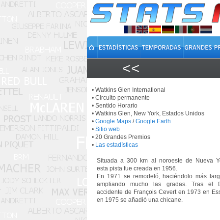
<<
• Watkins Glen International
• Circuito permanente
• Sentido Horario
• Watkins Glen, New York, Estados Unidos
•
Google Maps
/
Google Earth
•
Sitio web
• 20 Grandes Premios
•
Las estadísticas
Situada a 300 km al noroeste de Nueva Y
esta pista fue creada en 1956.
En 1971 se remodeló, haciéndolo más lar
ampliando mucho las gradas. Tras el fa
accidente de François Cevert en 1973 en Es
en 1975 se añadió una chicane.