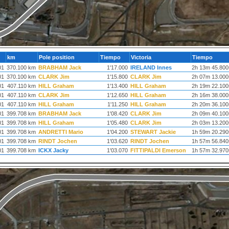
km
Pole position
Tiempo
Victoria
Tiempo
01
370.100 km
BRABHAM Jack
1'17.000
IRELAND Innes
2h 13m 45.800
01
370.100 km
CLARK Jim
1'15.800
CLARK Jim
2h 07m 13.000
01
407.110 km
HILL Graham
1'13.400
HILL Graham
2h 19m 22.100
01
407.110 km
CLARK Jim
1'12.650
HILL Graham
2h 16m 38.000
01
407.110 km
HILL Graham
1'11.250
HILL Graham
2h 20m 36.100
01
399.708 km
BRABHAM Jack
1'08.420
CLARK Jim
2h 09m 40.100
01
399.708 km
HILL Graham
1'05.480
CLARK Jim
2h 03m 13.200
01
399.708 km
ANDRETTI Mario
1'04.200
STEWART Jackie
1h 59m 20.290
01
399.708 km
RINDT Jochen
1'03.620
RINDT Jochen
1h 57m 56.840
01
399.708 km
ICKX Jacky
1'03.070
FITTIPALDI Emerson
1h 57m 32.970