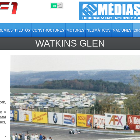
OFF
ON
WATKINS GLEN
ork,
go y
tal
ses,
.