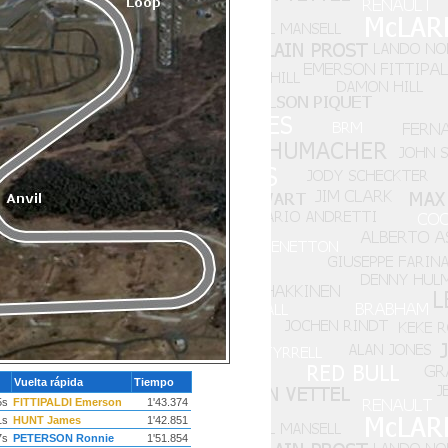
Vuelta rápida
Tiempo
5s
FITTIPALDI Emerson
1'43.374
1s
HUNT James
1'42.851
7s
PETERSON Ronnie
1'51.854