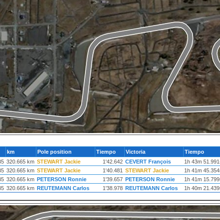
km
Pole position
Tiempo
Victoria
Tiempo
35
320.665 km
STEWART Jackie
1'42.642
CEVERT François
1h 43m 51.991
35
320.665 km
STEWART Jackie
1'40.481
STEWART Jackie
1h 41m 45.354
35
320.665 km
PETERSON Ronnie
1'39.657
PETERSON Ronnie
1h 41m 15.799
35
320.665 km
REUTEMANN Carlos
1'38.978
REUTEMANN Carlos
1h 40m 21.439