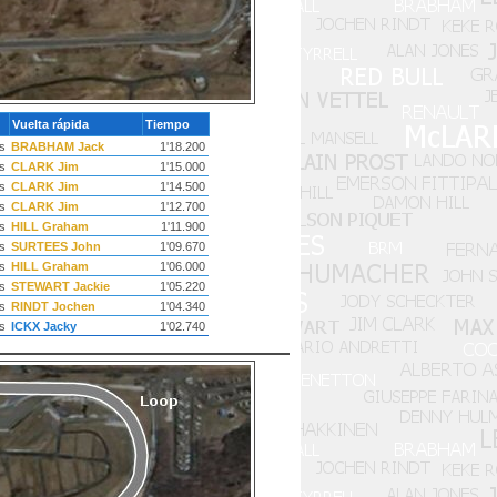
Vuelta rápida
Tiempo
s
BRABHAM Jack
1'18.200
s
CLARK Jim
1'15.000
s
CLARK Jim
1'14.500
s
CLARK Jim
1'12.700
s
HILL Graham
1'11.900
s
SURTEES John
1'09.670
s
HILL Graham
1'06.000
s
STEWART Jackie
1'05.220
s
RINDT Jochen
1'04.340
s
ICKX Jacky
1'02.740