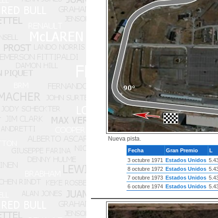
Nueva pista.
Fecha
Gran Premio
L
3 octubre 1971
Estados Unidos
5.4
8 octubre 1972
Estados Unidos
5.4
7 octubre 1973
Estados Unidos
5.4
6 octubre 1974
Estados Unidos
5.4