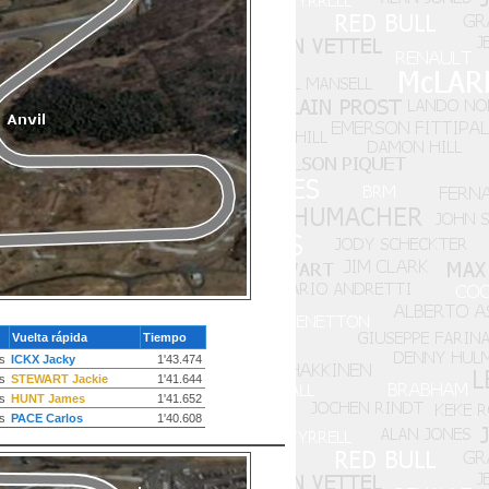
Vuelta rápida
Tiempo
s
ICKX Jacky
1'43.474
s
STEWART Jackie
1'41.644
s
HUNT James
1'41.652
s
PACE Carlos
1'40.608