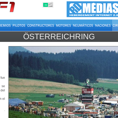
OFF
ON
ÖSTERREICHRING
 fue
, se
 del
n el
.