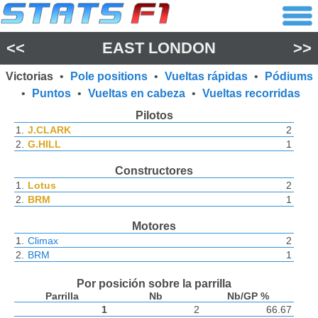
<<
EAST LONDON
>>
Victorias
•
Pole positions
•
Vueltas rápidas
•
Pódiums
•
Puntos
•
Vueltas en cabeza
•
Vueltas recorridas
Pilotos
1.
J.CLARK
2
2.
G.HILL
1
Constructores
1.
Lotus
2
2.
BRM
1
Motores
1.
Climax
2
2.
BRM
1
Por posición sobre la parrilla
Parrilla
Nb
Nb/GP %
1
2
66.67