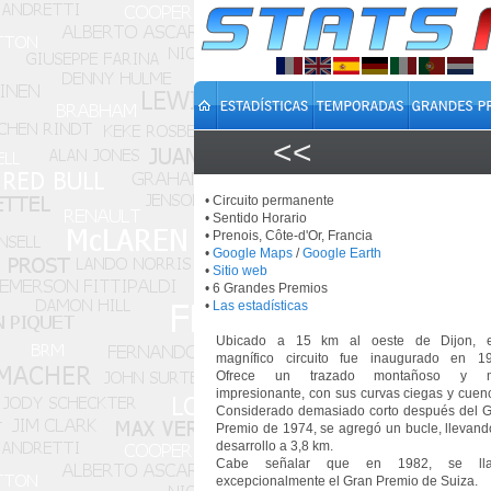
<<
• Circuito permanente
• Sentido Horario
• Prenois, Côte-d'Or, Francia
•
Google Maps
/
Google Earth
•
Sitio web
• 6 Grandes Premios
•
Las estadísticas
Ubicado a 15 km al oeste de Dijon, e
magnífico circuito fue inaugurado en 19
Ofrece un trazado montañoso y 
impresionante, con sus curvas ciegas y cuen
Considerado demasiado corto después del 
Premio de 1974, se agregó un bucle, llevand
desarrollo a 3,8 km.
Cabe señalar que en 1982, se ll
excepcionalmente el Gran Premio de Suiza.