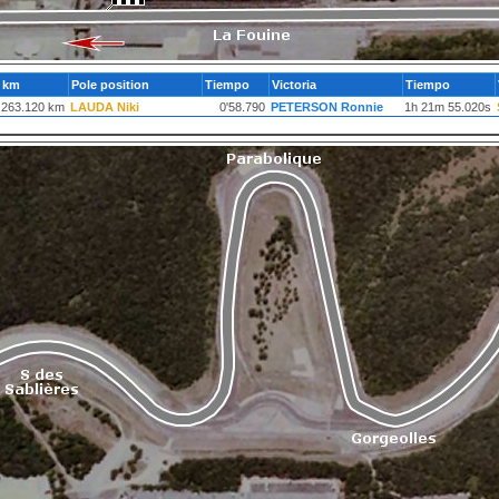
km
Pole position
Tiempo
Victoria
Tiempo
263.120 km
LAUDA Niki
0'58.790
PETERSON Ronnie
1h 21m 55.020s