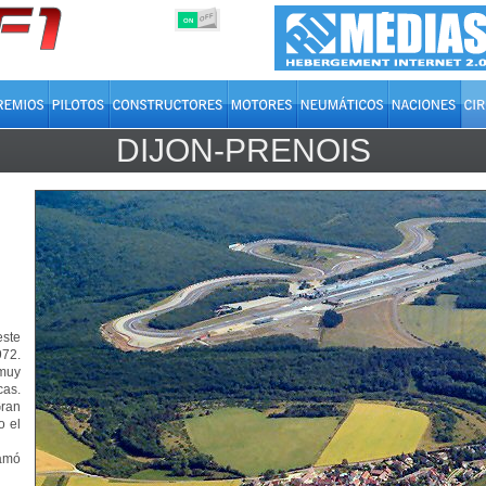
OFF
ON
DIJON-PRENOIS
ste
72.
muy
cas.
Gran
o el
amó