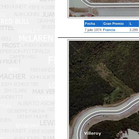
Fecha
Gran Premio
L
7 julio 1974
Francia
3.289