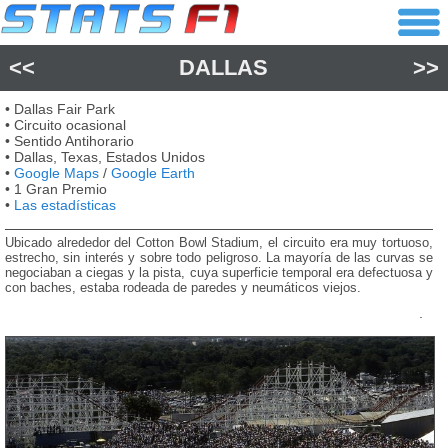
<<
DALLAS
>>
• Dallas Fair Park
• Circuito ocasional
• Sentido Antihorario
• Dallas, Texas, Estados Unidos
•
Google Maps
/
Google Earth
• 1 Gran Premio
•
Las estadísticas
Ubicado alrededor del Cotton Bowl Stadium, el circuito era muy tortuoso,
estrecho, sin interés y sobre todo peligroso. La mayoría de las curvas se
negociaban a ciegas y la pista, cuya superficie temporal era defectuosa y
con baches, estaba rodeada de paredes y neumáticos viejos.
.