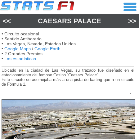
<<
CAESARS PALACE
>>
• Circuito ocasional
• Sentido Antihorario
• Las Vegas, Nevada, Estados Unidos
•
Google Maps
/
Google Earth
• 2 Grandes Premios
•
Las estadísticas
Ubicado en la ciudad de Las Vegas, su trazado fue diseñado en el
estacionamiento del famoso Casino “Caesars Palace”.
Este circuito se asemejaba más a una pista de karting que a un circuito
de Fórmula 1.
.