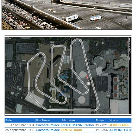
Fecha
Gran Premio
Pole position
Tiempo
Victoria
17 octubre 1981
Caesars Palace
REUTEMANN Carlos
1'17.821
JONES Alan
25 septiembre 1982
Caesars Palace
PROST Alain
1'16.356
ALBORETO Mich