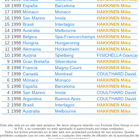
18
1999
España
Barcelona
HAKKINEN Mika
17
1999
Mónaco
Monaco
HAKKINEN Mika
16
1999
San Marino
Imola
HAKKINEN Mika
15
1999
Brasil
Interlagos
HAKKINEN Mika
14
1999
Australia
Melbourne
HAKKINEN Mika
13
1998
Bélgica
Spa-Francorchamps
HAKKINEN Mika
12
1998
Hungría
Hungaroring
HAKKINEN Mika
11
1998
Alemania
Hockenheim
HAKKINEN Mika
10
1998
Austria
Spielberg
FISICHELLA Giancar
9
1998
Gran Bretaña
Silverstone
HAKKINEN Mika
8
1998
Francia
Magny-Cours
HAKKINEN Mika
7
1998
Canadá
Montreal
COULTHARD David
6
1998
Mónaco
Monaco
HAKKINEN Mika
5
1998
España
Barcelona
HAKKINEN Mika
4
1998
San Marino
Imola
COULTHARD David
3
1998
Argentina
Buenos Aires
COULTHARD David
2
1998
Brasil
Interlagos
HAKKINEN Mika
1
1998
Australia
Melbourne
HAKKINEN Mika
Este sitio web es un sitio web amateur. No tiene ninguna relación con Formula One Group ni con
la FIA, y su contenido no está aprobado ni patrocinado por estas entidades.
Todos los textos presentes en el sitio web son propiedad exclusiva de sus autores. Queda
prohibido cualquier uso en otro sitio web o cualquier otro medio de difusión sin la autorización de
los autores correspondientes.