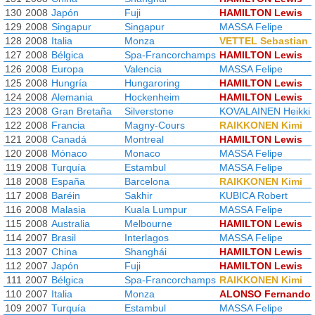
130
2008
Japón
Fuji
HAMILTON Lewis
129
2008
Singapur
Singapur
MASSA Felipe
128
2008
Italia
Monza
VETTEL Sebastian
127
2008
Bélgica
Spa-Francorchamps
HAMILTON Lewis
126
2008
Europa
Valencia
MASSA Felipe
125
2008
Hungría
Hungaroring
HAMILTON Lewis
124
2008
Alemania
Hockenheim
HAMILTON Lewis
123
2008
Gran Bretaña
Silverstone
KOVALAINEN Heikki
122
2008
Francia
Magny-Cours
RAIKKONEN Kimi
121
2008
Canadá
Montreal
HAMILTON Lewis
120
2008
Mónaco
Monaco
MASSA Felipe
119
2008
Turquía
Estambul
MASSA Felipe
118
2008
España
Barcelona
RAIKKONEN Kimi
117
2008
Baréin
Sakhir
KUBICA Robert
116
2008
Malasia
Kuala Lumpur
MASSA Felipe
115
2008
Australia
Melbourne
HAMILTON Lewis
114
2007
Brasil
Interlagos
MASSA Felipe
113
2007
China
Shanghái
HAMILTON Lewis
112
2007
Japón
Fuji
HAMILTON Lewis
111
2007
Bélgica
Spa-Francorchamps
RAIKKONEN Kimi
110
2007
Italia
Monza
ALONSO Fernando
109
2007
Turquía
Estambul
MASSA Felipe