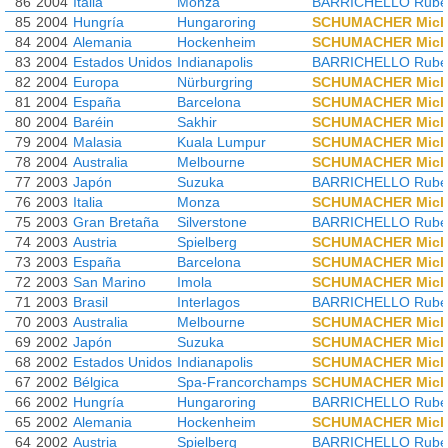
86
2004
Italia
Monza
BARRICHELLO Rube
85
2004
Hungría
Hungaroring
SCHUMACHER Mich
84
2004
Alemania
Hockenheim
SCHUMACHER Mich
83
2004
Estados Unidos
Indianapolis
BARRICHELLO Rube
82
2004
Europa
Nürburgring
SCHUMACHER Mich
81
2004
España
Barcelona
SCHUMACHER Mich
80
2004
Baréin
Sakhir
SCHUMACHER Mich
79
2004
Malasia
Kuala Lumpur
SCHUMACHER Mich
78
2004
Australia
Melbourne
SCHUMACHER Mich
77
2003
Japón
Suzuka
BARRICHELLO Rube
76
2003
Italia
Monza
SCHUMACHER Mich
75
2003
Gran Bretaña
Silverstone
BARRICHELLO Rube
74
2003
Austria
Spielberg
SCHUMACHER Mich
73
2003
España
Barcelona
SCHUMACHER Mich
72
2003
San Marino
Imola
SCHUMACHER Mich
71
2003
Brasil
Interlagos
BARRICHELLO Rube
70
2003
Australia
Melbourne
SCHUMACHER Mich
69
2002
Japón
Suzuka
SCHUMACHER Mich
68
2002
Estados Unidos
Indianapolis
SCHUMACHER Mich
67
2002
Bélgica
Spa-Francorchamps
SCHUMACHER Mich
66
2002
Hungría
Hungaroring
BARRICHELLO Rube
65
2002
Alemania
Hockenheim
SCHUMACHER Mich
64
2002
Austria
Spielberg
BARRICHELLO Rube