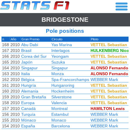
BRIDGESTONE
Pole positions
n
Año
Gran Premio
Circuito
Piloto
168
2010
Abu Dabi
Yas Marina
VETTEL Sebastian
167
2010
Brasil
Interlagos
HULKENBERG Nico
166
2010
Corea del Sur
Yeongam
VETTEL Sebastian
165
2010
Japón
Suzuka
VETTEL Sebastian
164
2010
Singapur
Singapur
ALONSO Fernando
163
2010
Italia
Monza
ALONSO Fernando
162
2010
Bélgica
Spa-Francorchamps
WEBBER Mark
161
2010
Hungría
Hungaroring
VETTEL Sebastian
160
2010
Alemania
Hockenheim
VETTEL Sebastian
159
2010
Gran Bretaña
Silverstone
VETTEL Sebastian
158
2010
Europa
Valencia
VETTEL Sebastian
157
2010
Canadá
Montreal
HAMILTON Lewis
156
2010
Turquía
Estambul
WEBBER Mark
155
2010
Mónaco
Monaco
WEBBER Mark
154
2010
España
Barcelona
WEBBER Mark