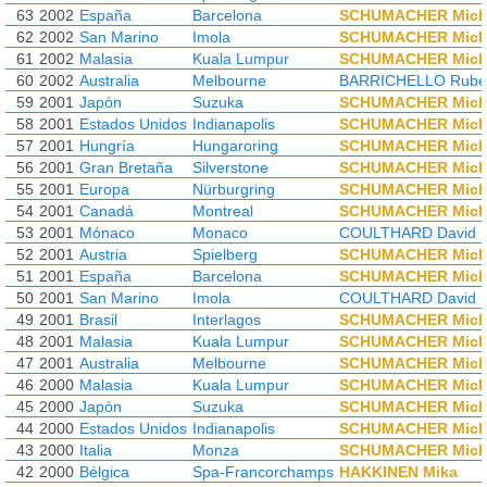
63
2002
España
Barcelona
SCHUMACHER Mich
62
2002
San Marino
Imola
SCHUMACHER Mich
61
2002
Malasia
Kuala Lumpur
SCHUMACHER Mich
60
2002
Australia
Melbourne
BARRICHELLO Rube
59
2001
Japón
Suzuka
SCHUMACHER Mich
58
2001
Estados Unidos
Indianapolis
SCHUMACHER Mich
57
2001
Hungría
Hungaroring
SCHUMACHER Mich
56
2001
Gran Bretaña
Silverstone
SCHUMACHER Mich
55
2001
Europa
Nürburgring
SCHUMACHER Mich
54
2001
Canadá
Montreal
SCHUMACHER Mich
53
2001
Mónaco
Monaco
COULTHARD David
52
2001
Austria
Spielberg
SCHUMACHER Mich
51
2001
España
Barcelona
SCHUMACHER Mich
50
2001
San Marino
Imola
COULTHARD David
49
2001
Brasil
Interlagos
SCHUMACHER Mich
48
2001
Malasia
Kuala Lumpur
SCHUMACHER Mich
47
2001
Australia
Melbourne
SCHUMACHER Mich
46
2000
Malasia
Kuala Lumpur
SCHUMACHER Mich
45
2000
Japón
Suzuka
SCHUMACHER Mich
44
2000
Estados Unidos
Indianapolis
SCHUMACHER Mich
43
2000
Italia
Monza
SCHUMACHER Mich
42
2000
Bélgica
Spa-Francorchamps
HAKKINEN Mika