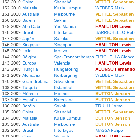
153
2010
China
Shanghái
VETTEL Sebastian
152
2010
Malasia
Kuala Lumpur
WEBBER Mark
151
2010
Australia
Melbourne
VETTEL Sebastian
150
2010
Baréin
Sakhir
VETTEL Sebastian
149
2009
Abu Dabi
Yas Marina
HAMILTON Lewis
148
2009
Brasil
Interlagos
BARRICHELLO Rube
147
2009
Japón
Suzuka
VETTEL Sebastian
146
2009
Singapur
Singapur
HAMILTON Lewis
145
2009
Italia
Monza
HAMILTON Lewis
144
2009
Bélgica
Spa-Francorchamps
FISICHELLA Giancar
143
2009
Europa
Valencia
HAMILTON Lewis
142
2009
Hungría
Hungaroring
ALONSO Fernando
141
2009
Alemania
Nürburgring
WEBBER Mark
140
2009
Gran Bretaña
Silverstone
VETTEL Sebastian
139
2009
Turquía
Estambul
VETTEL Sebastian
138
2009
Mónaco
Monaco
BUTTON Jenson
137
2009
España
Barcelona
BUTTON Jenson
136
2009
Baréin
Sakhir
TRULLI Jarno
135
2009
China
Shanghái
VETTEL Sebastian
134
2009
Malasia
Kuala Lumpur
BUTTON Jenson
133
2009
Australia
Melbourne
BUTTON Jenson
132
2008
Brasil
Interlagos
MASSA Felipe
131
2008
China
Shanghái
HAMILTON Lewis