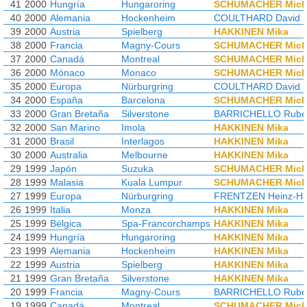
41
2000
Hungría
Hungaroring
SCHUMACHER Mich
40
2000
Alemania
Hockenheim
COULTHARD David
39
2000
Austria
Spielberg
HAKKINEN Mika
38
2000
Francia
Magny-Cours
SCHUMACHER Mich
37
2000
Canadá
Montreal
SCHUMACHER Mich
36
2000
Mónaco
Monaco
SCHUMACHER Mich
35
2000
Europa
Nürburgring
COULTHARD David
34
2000
España
Barcelona
SCHUMACHER Mich
33
2000
Gran Bretaña
Silverstone
BARRICHELLO Rube
32
2000
San Marino
Imola
HAKKINEN Mika
31
2000
Brasil
Interlagos
HAKKINEN Mika
30
2000
Australia
Melbourne
HAKKINEN Mika
29
1999
Japón
Suzuka
SCHUMACHER Mich
28
1999
Malasia
Kuala Lumpur
SCHUMACHER Mich
27
1999
Europa
Nürburgring
FRENTZEN Heinz-Ha
26
1999
Italia
Monza
HAKKINEN Mika
25
1999
Bélgica
Spa-Francorchamps
HAKKINEN Mika
24
1999
Hungría
Hungaroring
HAKKINEN Mika
23
1999
Alemania
Hockenheim
HAKKINEN Mika
22
1999
Austria
Spielberg
HAKKINEN Mika
21
1999
Gran Bretaña
Silverstone
HAKKINEN Mika
20
1999
Francia
Magny-Cours
BARRICHELLO Rube
19
1999
Canadá
Montreal
SCHUMACHER Mich